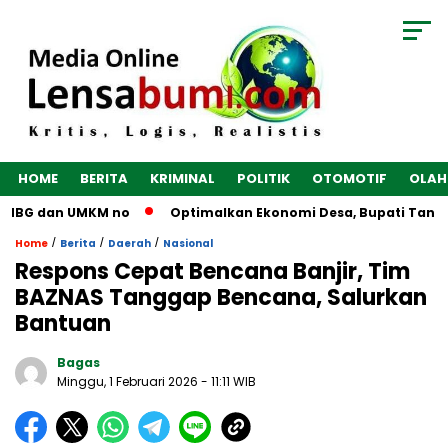
HOME
BERITA
KRIMINAL
POLITIK
OTOMOTIF
OLAH
 MBG dan UMKM no
Optimalkan Ekonomi Desa, Bupati Tangeran
/
/
/
Home
Berita
Daerah
Nasional
Respons Cepat Bencana Banjir, ‎Tim
BAZNAS Tanggap Bencana, Salurkan
Bantuan
Bagas
Minggu, 1 Februari 2026
- 11:11 WIB