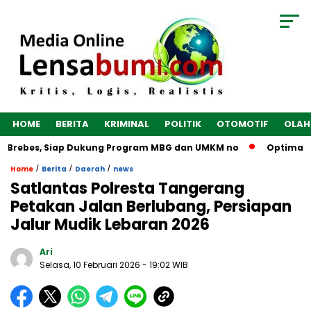
HOME
BERITA
KRIMINAL
POLITIK
OTOMOTIF
OLAH
Brebes, Siap Dukung Program MBG dan UMKM no
Optimalkan E
/
/
/
Home
Berita
Daerah
news
Satlantas Polresta Tangerang
Petakan Jalan Berlubang, Persiapan
Jalur Mudik Lebaran 2026
Ari
Selasa, 10 Februari 2026
- 19:02 WIB