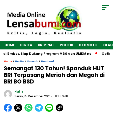
HOME
BERITA
KRIMINAL
POLITIK
OTOMOTIF
OLAH
di Brebes, Siap Dukung Program MBG dan UMKM no
Optimalka
/
/
/
Home
Berita
Daerah
Nasional
Semangat 130 Tahun! Spanduk HUT
BRI Terpasang Meriah dan Megah di
BRI BO BSD
Hafiz
Senin, 15 Desember 2025
- 11:28 WIB