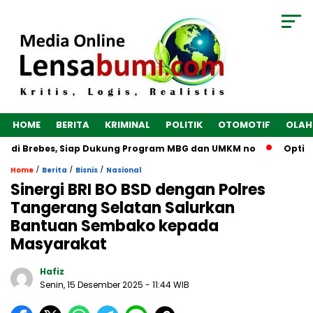
HOME
BERITA
KRIMINAL
POLITIK
OTOMOTIF
OLAH
 di Brebes, Siap Dukung Program MBG dan UMKM no
Optimalk
/
/
/
Home
Berita
Bisnis
Nasional
Sinergi BRI BO BSD dengan Polres
Tangerang Selatan Salurkan
Bantuan Sembako kepada
Masyarakat
Hafiz
Senin, 15 Desember 2025
- 11:44 WIB