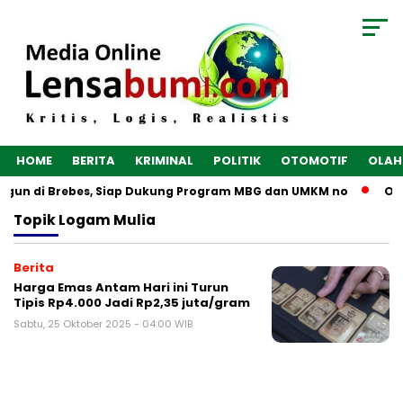
HOME
BERITA
KRIMINAL
POLITIK
OTOMOTIF
OLAH
angun di Brebes, Siap Dukung Program MBG dan UMKM no
Opt
Topik
Logam Mulia
Berita
Harga Emas Antam Hari ini Turun
Tipis Rp4.000 Jadi Rp2,35 juta/gram
Sabtu, 25 Oktober 2025 - 04:00 WIB