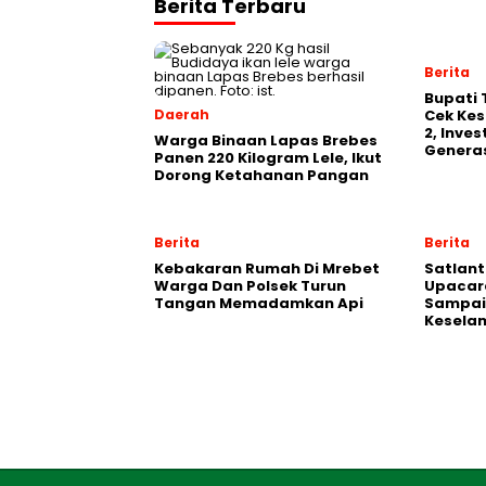
Berita Terbaru
Berita
‎Bupati
Daerah
Cek Kes
2, Inve
Warga Binaan Lapas Brebes
Generas
Panen 220 Kilogram Lele, Ikut
Dorong Ketahanan Pangan
Berita
Berita
Kebakaran Rumah Di Mrebet
Satlant
Warga Dan Polsek Turun
Upacara
Tangan Memadamkan Api
Sampai
Kesela