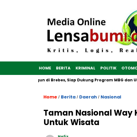
HOME
BERITA
KRIMINAL
POLITIK
OTOMO
rah Putih Dibangun di Brebes, Siap Dukung Program MBG dan UMK
Home
Berita
Daerah
Nasional
/
/
/
Taman Nasional Way 
Untuk Wisata
Hafiz