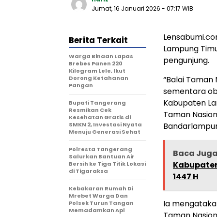
Jumat, 16 Januari 2026
- 07:17 WIB
Lensabumi.co
Berita Terkait
Lampung Timu
Warga Binaan Lapas
pengunjung.
Brebes Panen 220
Kilogram Lele, Ikut
Dorong Ketahanan
“Balai Taman
Pangan
sementara ob
Kabupaten Lam
‎Bupati Tangerang
Resmikan Cek
Taman Nasion
Kesehatan Gratis di
SMKN 2, Investasi Nyata
Bandarlampung
Menuju Generasi Sehat
Polresta Tangerang
Baca Jug
Salurkan Bantuan Air
Kabupaten
Bersih ke Tiga Titik Lokasi
di Tigaraksa
1447 H
Kebakaran Rumah Di
Mrebet Warga Dan
Ia mengataka
Polsek Turun Tangan
Memadamkan Api
Taman Nasiona