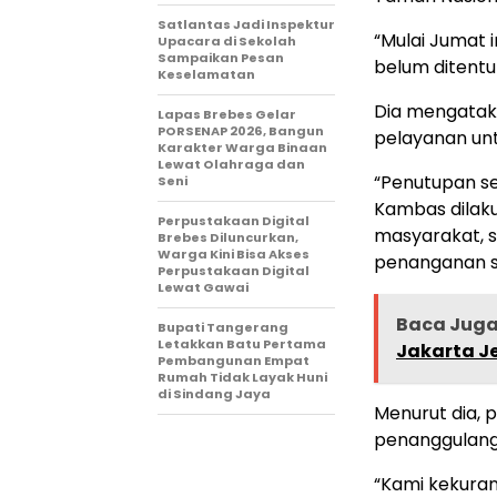
Satlantas Jadi Inspektur
“Mulai Jumat 
Upacara di Sekolah
Sampaikan Pesan
belum ditentu
Keselamatan
Dia mengatak
Lapas Brebes Gelar
PORSENAP 2026, Bangun
pelayanan unt
Karakter Warga Binaan
Lewat Olahraga dan
“Penutupan s
Seni
Kambas dilak
Perpustakaan Digital
masyarakat, 
Brebes Diluncurkan,
Warga Kini Bisa Akses
penanganan se
Perpustakaan Digital
Lewat Gawai
Baca Jug
Bupati Tangerang
Letakkan Batu Pertama
Jakarta J
Pembangunan Empat
Rumah Tidak Layak Huni
di Sindang Jaya
Menurut dia, 
penanggulanga
“Kami kekura