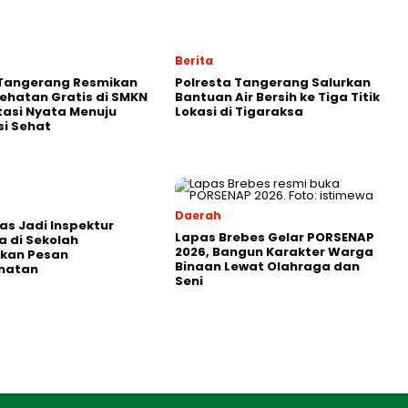
Berita
 Tangerang Resmikan
Polresta Tangerang Salurkan
ehatan Gratis di SMKN
Bantuan Air Bersih ke Tiga Titik
stasi Nyata Menuju
Lokasi di Tigaraksa
i Sehat
Daerah
as Jadi Inspektur
Lapas Brebes Gelar PORSENAP
 di Sekolah
2026, Bangun Karakter Warga
kan Pesan
Binaan Lewat Olahraga dan
matan
Seni