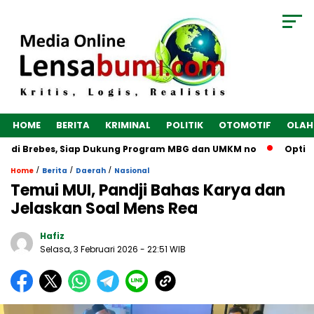
HOME
BERITA
KRIMINAL
POLITIK
OTOMOTIF
OLAH
n di Brebes, Siap Dukung Program MBG dan UMKM no
Optimal
/
/
/
Home
Berita
Daerah
Nasional
Temui MUI, Pandji Bahas Karya dan
Jelaskan Soal Mens Rea
Hafiz
Selasa, 3 Februari 2026
- 22:51 WIB