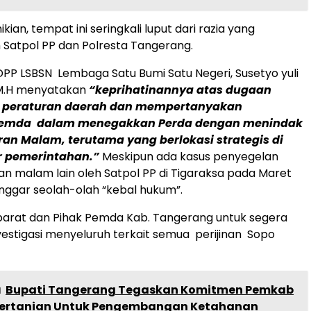
ian, tempat ini seringkali luput dari razia yang
h Satpol PP dan Polresta Tangerang.
P LSBSN Lembaga Satu Bumi Satu Negeri, Susetyo yuli
, M.H menyatakan
“keprihatinannya atas dugaan
 peraturan daerah dan mempertanyakan
Pemda dalam menegakkan Perda dengan menindak
an Malam, terutama yang berlokasi strategis di
r pemerintahan.”
Meskipun ada kasus penyegelan
n malam lain oleh Satpol PP di Tigaraksa pada Maret
nggar seolah-olah “kebal hukum”.
parat dan Pihak Pemda Kab. Tangerang untuk segera
estigasi menyeluruh terkait semua perijinan Sopo
a
Bupati Tangerang Tegaskan Komitmen Pemkab
ertanian Untuk Pengembangan Ketahanan