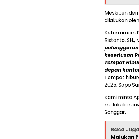
Meskipun demik
dilakukan ole
Ketua umum DP
Ristanto, SH.
pelanggaran
keseriusan 
Tempat Hibur
depan kanto
Tempat hibura
2025, Sopo Sa
Kami minta A
melakukan inv
Sanggar.
Baca Jug
Majukan P