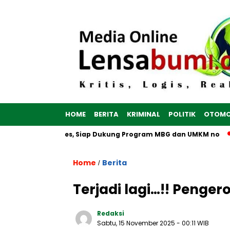
HOME
BERITA
KRIMINAL
POLITIK
OTOMO
un di Brebes, Siap Dukung Program MBG dan UMKM no
Optima
Home
Berita
/
Terjadi lagi…!! Penge
Redaksi
Sabtu, 15 November 2025
- 00:11 WIB