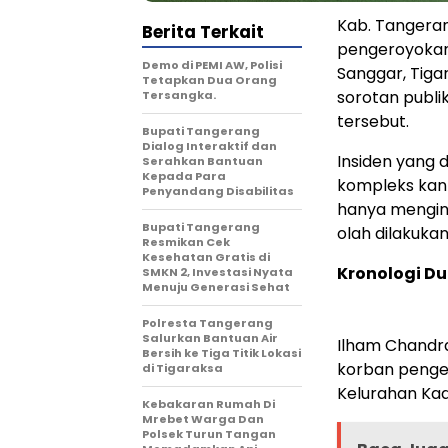
Kab. Tangera
Berita Terkait
pengeroyokan
Demo di PEMI AW, Polisi
Sanggar, Tiga
Tetapkan Dua Orang
sorotan publ
Tersangka.
tersebut.
Bupati Tangerang
Dialog Interaktif dan
Insiden yang di
Serahkan Bantuan
Kepada Para
kompleks kan
Penyandang Disabilitas
hanya mengin
‎Bupati Tangerang
olah dilakuka
Resmikan Cek
Kesehatan Gratis di
Kronologi D
SMKN 2, Investasi Nyata
Menuju Generasi Sehat
Polresta Tangerang
Salurkan Bantuan Air
Ilham Chandr
Bersih ke Tiga Titik Lokasi
korban penger
di Tigaraksa
Kelurahan Ka
Kebakaran Rumah Di
Mrebet Warga Dan
Polsek Turun Tangan