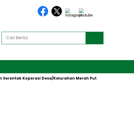
 Koperasi Desa/Kelurahan Merah Putih oleh Presiden RI
Keb