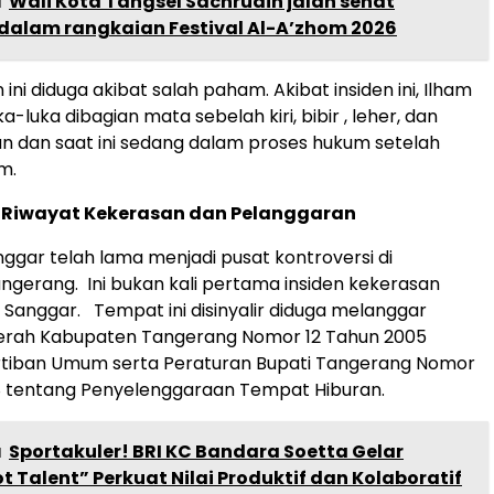
a
Wali Kota Tangsel Sachrudin jalan sehat
dalam rangkaian Festival Al-A’zhom 2026
ni diduga akibat salah paham. Akibat insiden ini, Ilham
-luka dibagian mata sebelah kiri, bibir , leher, dan
n dan saat ini sedang dalam proses hukum setelah
m.
Riwayat Kekerasan dan Pelanggaran
ggar telah lama menjadi pusat kontroversi di
gerang. Ini bukan kali pertama insiden kekerasan
o Sanggar. Tempat ini disinyalir diduga melanggar
erah Kabupaten Tangerang Nomor 12 Tahun 2005
rtiban Umum serta Peraturan Bupati Tangerang Nomor
8 tentang Penyelenggaraan Tempat Hiburan.
a
Sportakuler! BRI KC Bandara Soetta Gelar
t Talent” Perkuat Nilai Produktif dan Kolaboratif