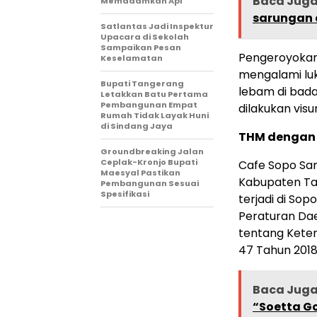
Baca Jug
Memadamkan Api
sarungan 
Satlantas Jadi Inspektur
Upacara di Sekolah
Sampaikan Pesan
Pengeroyokan i
Keselamatan
mengalami luka
Bupati Tangerang
lebam di bada
Letakkan Batu Pertama
Pembangunan Empat
dilakukan visu
Rumah Tidak Layak Huni
di Sindang Jaya
THM dengan 
Groundbreaking Jalan
Ceplak-Kronjo Bupati
Cafe Sopo San
Maesyal Pastikan
Kabupaten Tan
Pembangunan Sesuai
Spesifikasi
terjadi di Sop
Peraturan Da
tentang Kete
47 Tahun 201
Baca Jug
“Soetta Go