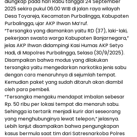
diungkap pada hari Rabu tanggal 24 September
2025 sekira pukul 06.00 WIB di jalan raya wilayah
Desa Toyareja, Kecamatan Purbalingga, Kabupaten
Purbalingga, ujar AKP Ihwan Ma’ruf.
“Tersangka yang diamankan yaitu RD (37), laki-laki,
pekerjaan swasta warga Kabupaten Banjarnegara,”
jelas AKP Ihwan didampingi Kasi Humas AKP Setyo
Hadi, di Mapolres Purbalingga, Selasa (30/9/2025).
Disampaikan bahwa modus yang dilakukan
tersangka yaitu mengedarkan narkotika jenis sabu
dengan cara menaruhnya di sejumlah tempat.
Kemudian paket yang sudah ditaruh akan diambil
oleh para pembeli.
“Tersangka mengaku mendapat imbalan sebesar
Rp. 50 ribu per lokasi tempat dia menaruh sabu.
Sehingga ia tertarik menjadi kurir dari seseorang
yang menghubunginya lewat telepon,” jelasnya.
Lebih lanjut disampaikan bahwa pengungkapan
kasus bermula saat tim dari Satresnarkoba Polres