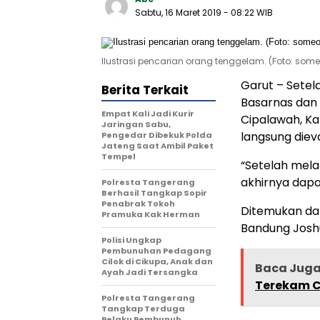
Sabtu, 16 Maret 2019
- 08:22 WIB
Ilustrasi pencarian orang tenggelam. (Foto: som
Garut – Setel
Berita Terkait
Basarnas dan 
Empat Kali Jadi Kurir
Cipalawah, Ka
Jaringan Sabu,
langsung diev
Pengedar Dibekuk Polda
Jateng Saat Ambil Paket
Tempel
“Setelah mela
akhirnya dap
Polresta Tangerang
Berhasil Tangkap Sopir
Penabrak Tokoh
Ditemukan da
Pramuka Kak Herman
Bandung Joshu
Polisi Ungkap
Pembunuhan Pedagang
Cilok di Cikupa, Anak dan
Baca Jug
Ayah Jadi Tersangka
Terekam 
Polresta Tangerang
Tangkap Terduga
Pelaku Pembunuh