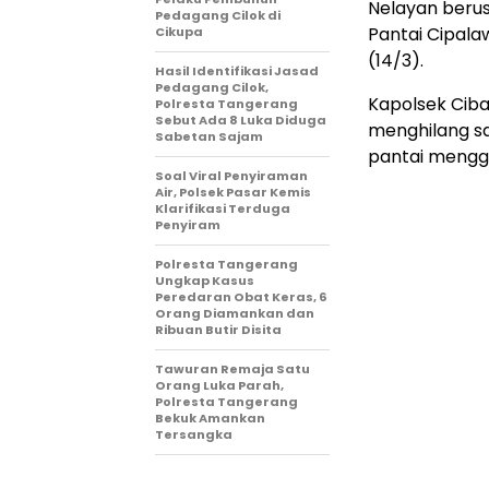
Nelayan berusi
Pedagang Cilok di
Pantai Cipala
Cikupa
(14/3).
Hasil Identifikasi Jasad
Pedagang Cilok,
Kapolsek Cib
Polresta Tangerang
Sebut Ada 8 Luka Diduga
menghilang s
Sabetan Sajam
pantai mengg
Soal Viral Penyiraman
Air, Polsek Pasar Kemis
Klarifikasi Terduga
Penyiram
Polresta Tangerang
Ungkap Kasus
Peredaran Obat Keras, 6
Orang Diamankan dan
Ribuan Butir Disita
Tawuran Remaja Satu
Orang Luka Parah,
Polresta Tangerang
Bekuk Amankan
Tersangka