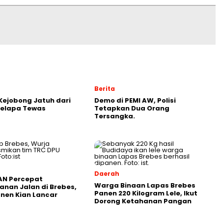
Berita
ejobong Jatuh dari
Demo di PEMI AW, Polisi
Kelapa Tewas
Tetapkan Dua Orang
Tersangka.
Daerah
AN Percepat
Warga Binaan Lapas Brebes
nan Jalan di Brebes,
Panen 220 Kilogram Lele, Ikut
anen Kian Lancar
Dorong Ketahanan Pangan