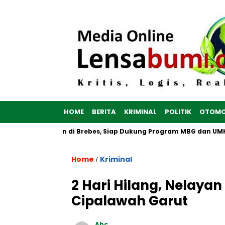
HOME
BERITA
KRIMINAL
POLITIK
OTOMO
h Putih Dibangun di Brebes, Siap Dukung Program MBG dan UMKM
Home
Kriminal
/
2 Hari Hilang, Nelay
Cipalawah Garut
Abc