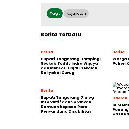
Tag :
Kejahatan
Berita Terbaru
Berita
Berita
Bupati Tangerang Dampingi
Warga K
Seskab Teddy Indra Wijaya
Pohon 
dan Mensos Tinjau Sekolah
Rakyat di Curug
Berita
Bupati Tangerang Dialog
Daerah
Interaktif dan Serahkan
SIPJAM
Bantuan Kepada Para
Penanga
Penyandang Disabilitas
Hasil P