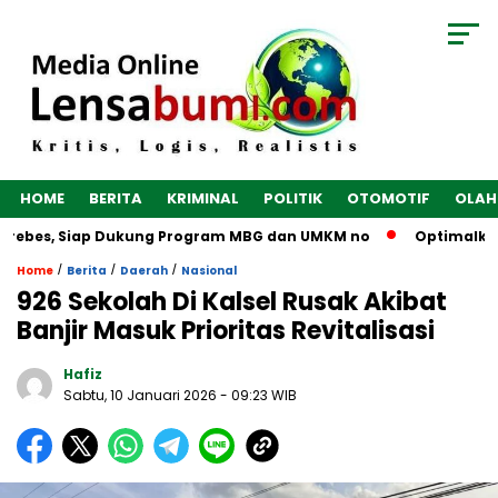
HOME
BERITA
KRIMINAL
POLITIK
OTOMOTIF
OLAH
Brebes, Siap Dukung Program MBG dan UMKM no
Optimalkan E
/
/
/
Home
Berita
Daerah
Nasional
926 Sekolah Di Kalsel Rusak Akibat
Banjir Masuk Prioritas Revitalisasi
Hafiz
Sabtu, 10 Januari 2026
- 09:23 WIB