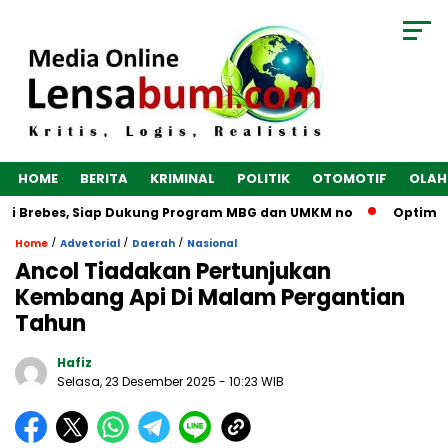
HOME
BERITA
KRIMINAL
POLITIK
OTOMOTIF
OLAH
i Brebes, Siap Dukung Program MBG dan UMKM no
Optimalkan
/
/
/
Home
Advetorial
Daerah
Nasional
Ancol Tiadakan Pertunjukan
Kembang Api Di Malam Pergantian
Tahun
Hafiz
Selasa, 23 Desember 2025
- 10:23 WIB