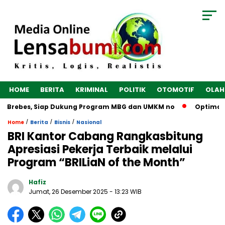
HOME
BERITA
KRIMINAL
POLITIK
OTOMOTIF
OLAH
i Brebes, Siap Dukung Program MBG dan UMKM no
Optimalkan
/
/
/
Home
Berita
Bisnis
Nasional
BRI Kantor Cabang Rangkasbitung
Apresiasi Pekerja Terbaik melalui
Program “BRILiaN of the Month”
Hafiz
Jumat, 26 Desember 2025
- 13:23 WIB