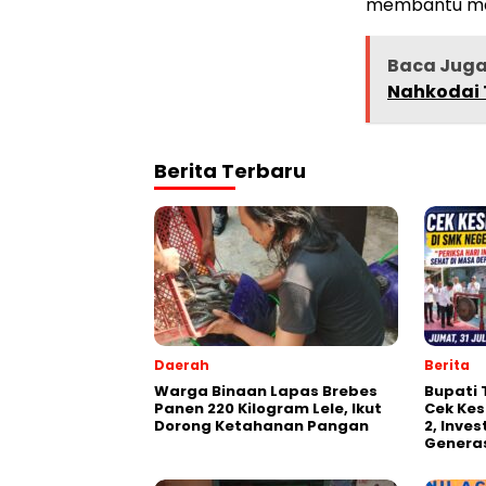
membantu ma
Baca Jug
Nahkodai 
Berita Terbaru
Daerah
Berita
Warga Binaan Lapas Brebes
‎Bupati
Panen 220 Kilogram Lele, Ikut
Cek Kes
Dorong Ketahanan Pangan
2, Inve
Generas