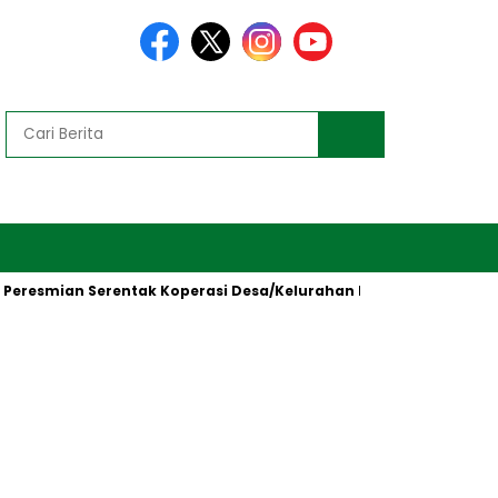
smian Serentak Koperasi Desa/Kelurahan Merah Putih oleh Presi