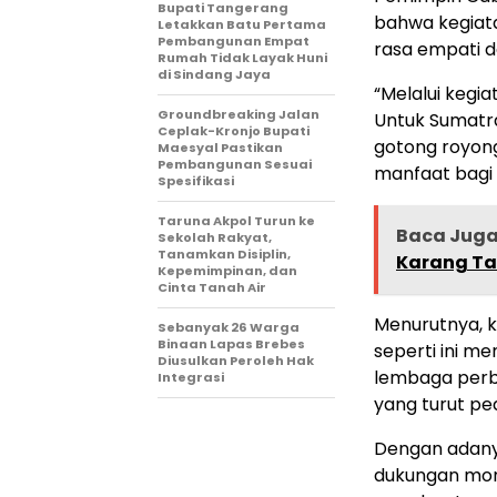
Bupati Tangerang
bahwa kegiat
Letakkan Batu Pertama
Pembangunan Empat
rasa empati d
Rumah Tidak Layak Huni
di Sindang Jaya
“Melalui kegi
Groundbreaking Jalan
Untuk Sumatr
Ceplak-Kronjo Bupati
gotong royong
Maesyal Pastikan
Pembangunan Sesuai
manfaat bagi 
Spesifikasi
Taruna Akpol Turun ke
Baca Jug
Sekolah Rakyat,
Tanamkan Disiplin,
Karang Ta
Kepemimpinan, dan
Cinta Tanah Air
Menurutnya, k
Sebanyak 26 Warga
Binaan Lapas Brebes
seperti ini m
Diusulkan Peroleh Hak
lembaga perba
Integrasi
yang turut pe
Dengan adany
dukungan mor