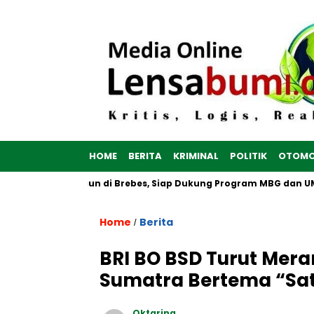
HOME
BERITA
KRIMINAL
POLITIK
OTOMO
ah Putih Dibangun di Brebes, Siap Dukung Program MBG dan UMKM
Home
Berita
/
BRI BO BSD Turut Mera
Sumatra Bertema “Sa
Oktarina