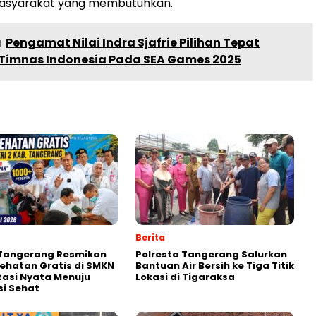
syarakat yang membutuhkan.
a
Pengamat Nilai Indra Sjafrie Pilihan Tepat
Timnas Indonesia Pada SEA Games 2025
Berita
 Tangerang Resmikan
Polresta Tangerang Salurkan
ehatan Gratis di SMKN
Bantuan Air Bersih ke Tiga Titik
stasi Nyata Menuju
Lokasi di Tigaraksa
i Sehat