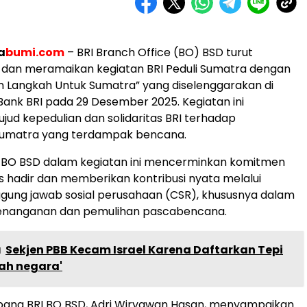
a
bumi.com
– BRI Branch Office (BO) BSD turut
i dan meramaikan kegiatan BRI Peduli Sumatra dengan
 Langkah Untuk Sumatra” yang diselenggarakan di
Bank BRI pada 29 Desember 2025. Kegiatan ini
ud kepedulian dan solidaritas BRI terhadap
umatra yang terdampak bencana.
RI BO BSD dalam kegiatan ini mencerminkan komitmen
us hadir dan memberikan kontribusi nyata melalui
gung jawab sosial perusahaan (CSR), khususnya dalam
nanganan dan pemulihan pascabencana.
a
Sekjen PBB Kecam Israel Karena Daftarkan Tepi
ah negara'
ang BRI BO BSD, Adri Wiryawan Hasan, menyampaikan