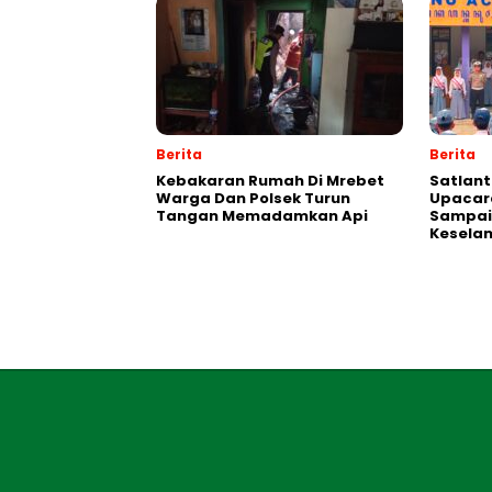
Berita
Berita
Kebakaran Rumah Di Mrebet
Satlant
Warga Dan Polsek Turun
Upacara
Tangan Memadamkan Api
Sampai
Kesela