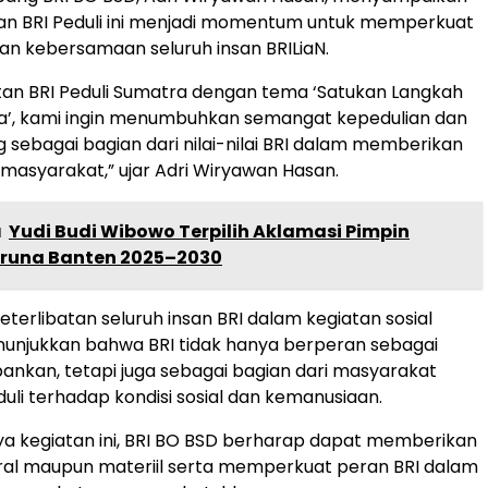
an BRI Peduli ini menjadi momentum untuk memperkuat
an kebersamaan seluruh insan BRILiaN.
atan BRI Peduli Sumatra dengan tema ‘Satukan Langkah
a’, kami ingin menumbuhkan semangat kepedulian dan
 sebagai bagian dari nilai-nilai BRI dalam memberikan
masyarakat,” ujar Adri Wiryawan Hasan.
a
Yudi Budi Wibowo Terpilih Aklamasi Pimpin
runa Banten 2025–2030
eterlibatan seluruh insan BRI dalam kegiatan sosial
enunjukkan bahwa BRI tidak hanya berperan sebagai
nkan, tetapi juga sebagai bagian dari masyarakat
duli terhadap kondisi sosial dan kemanusiaan.
a kegiatan ini, BRI BO BSD berharap dapat memberikan
al maupun materiil serta memperkuat peran BRI dalam