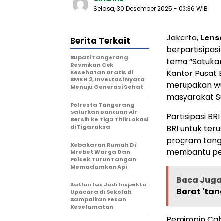
Selasa, 30 Desember 2025
- 03:36 WIB
Jakarta,
Lens
Berita Terkait
berpartisipas
‎Bupati Tangerang
tema “Satukan
Resmikan Cek
Kantor Pusat 
Kesehatan Gratis di
SMKN 2, Investasi Nyata
merupakan wuj
Menuju Generasi Sehat
masyarakat S
Polresta Tangerang
Salurkan Bantuan Air
Partisipasi B
Bersih ke Tiga Titik Lokasi
di Tigaraksa
BRI untuk ter
program tang
Kebakaran Rumah Di
membantu pe
Mrebet Warga Dan
Polsek Turun Tangan
Memadamkan Api
Baca Jug
Satlantas Jadi Inspektur
Barat 'tan
Upacara di Sekolah
Sampaikan Pesan
Keselamatan
Pemimpin Cab