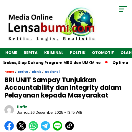
HOME
BERITA
KRIMINAL
POLITIK
OTOMOTIF
OLAH
 Brebes, Siap Dukung Program MBG dan UMKM no
Optimalkan 
/
/
/
Home
Berita
Bisnis
Nasional
BRI UNIT Sampay Tunjukkan
Accountability dan Integrity dalam
Pelayanan kepada Masyarakat
Hafiz
Jumat, 26 Desember 2025
- 13:15 WIB