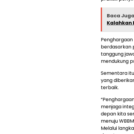
Baca Jug
Kalahkan P
Penghargaan P
berdasarkan p
tanggung jawab
mendukung pro
Sementara itu
yang diberika
terbaik.
“Penghargaan 
menjaga integ
depan kita se
menuju WBBM,”
Melalui langka