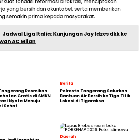
uat fondasi reformasi birokrasi, menciptakan
rja yang bersih dan akuntabel, serta memberikan
ng semakin prima kepada masyarakat.
a
Jadwal Liga Italia: Kunjungan Jay Idzes dkk ke
awan AC Milan
Berita
 Tangerang Resmikan
Polresta Tangerang Salurkan
ehatan Gratis di SMKN
Bantuan Air Bersih ke Tiga Titik
stasi Nyata Menuju
Lokasi di Tigaraksa
i Sehat
Daerah
as Jadi Inspektur