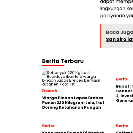
dapat memperk
lingkungan ke
pelayanan ya
Baca Jug
San Siro l
Berita Terbaru
Berita
‎Bupati
Daerah
Cek Kes
2, Inve
Warga Binaan Lapas Brebes
Generas
Panen 220 Kilogram Lele, Ikut
Dorong Ketahanan Pangan
Berita
Berita
Kebakaran Rumah Di Mrebet
Satlant