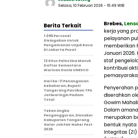
Selasa, 10 Februari 2026
- 15:49 WIB
Brebes,
Lens
Berita Terkait
kerja yang pro
1.095 Personel
pelayanan pub
Disiagakan Untuk
memberikan P
Pengamanan Unjuk Rasa
Di Jakarta Pusat
Januari 2026.
staf pengelola
12 Situs Palestina Masuk
Daftar Sementara
kontribusi ak
Warisan Dunia UNESCO
pemasyarakata
Hari ke-11 Penanganan
Kebakaran, Bupati
Penyerahan p
Tangerang Pastikan TPA
diserahkan ole
Jatiwaringin Padam
Total
Gowim Mahali
Dalam amanat
Tekan Angka
Pengangguran, Disnaker
merupakan bag
Kabupaten Tangerang
bentuk nyata
Gelar Job Fair Naker Fest
2026
Integritas (ZI