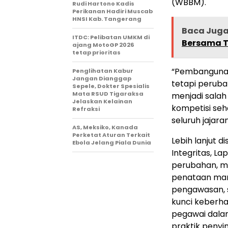
(WBBM).
Rudi Hartono Kadis
Perikanan Hadiri Muscab
HNSI Kab. Tangerang
Baca Jug
ITDC: Pelibatan UMKM di
Bersama T
ajang MotoGP 2026
tetap prioritas
“Pembangunan 
Penglihatan Kabur
Jangan Dianggap
tetapi peruba
Sepele, Dokter Spesialis
Mata RSUD Tigaraksa
menjadi sala
Jelaskan Kelainan
kompetisi seh
Refraksi
seluruh jajara
AS, Meksiko, Kanada
Perketat Aturan Terkait
Lebih lanjut
Ebola Jelang Piala Dunia
Integritas, L
perubahan, m
penataan man
pengawasan, s
kunci keberha
pegawai dalam
praktik peny