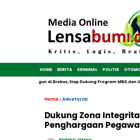
HOME
BERITA
KRIMINAL
POLITIK
OTOMO
rah Putih Dibangun di Brebes, Siap Dukung Program MBG dan UMK
Home
Advetorial
/
Dukung Zona Integrita
Penghargaan Pegawai
Redaksi Jateng