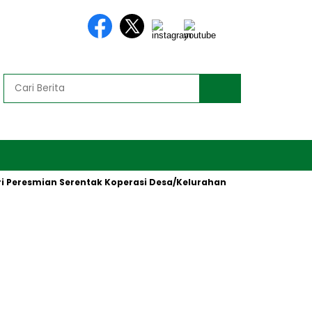
esmian Serentak Koperasi Desa/Kelurahan Merah Putih oleh Pres