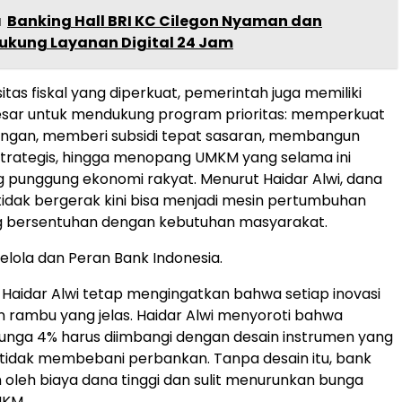
a
Banking Hall BRI KC Cilegon Nyaman dan
Dukung Layanan Digital 24 Jam
tas fiskal yang diperkuat, pemerintah juga memiliki
besar untuk mendukung program prioritas: memperkuat
ngan, memberi subsidi tepat sasaran, membangun
 strategis, hingga menopang UMKM yang selama ini
g punggung ekonomi rakyat. Menurut Haidar Alwi, dana
tidak bergerak kini bisa menjadi mesin pertumbuhan
g bersentuhan dengan kebutuhan masyarakat.
lola dan Peran Bank Indonesia.
, Haidar Alwi tetap mengingatkan bahwa setiap inovasi
rambu yang jelas. Haidar Alwi menyoroti bahwa
unga 4% harus diimbangi dengan desain instrumen yang
r tidak membebani perbankan. Tanpa desain itu, bank
 oleh biaya dana tinggi dan sulit menurunkan bunga
MKM.