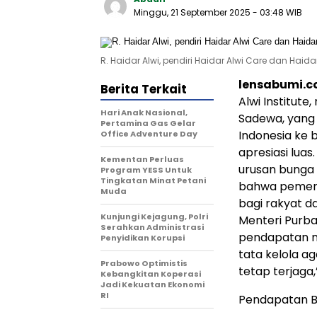
Minggu, 21 September 2025
- 03:48 WIB
R. Haidar Alwi, pendiri Haidar Alwi Care dan Haidar 
lensabumi.
Berita Terkait
Alwi Institute
Hari Anak Nasional,
Sadewa, yang 
Pertamina Gas Gelar
Indonesia ke 
Office Adventure Day
apresiasi luas
Kementan Perluas
urusan bunga 
Program YESS Untuk
Tingkatan Minat Petani
bahwa pemeri
Muda
bagi rakyat d
Kunjungi Kejagung, Polri
Menteri Purb
Serahkan Administrasi
pendapatan ne
Penyidikan Korupsi
tata kelola ag
Prabowo Optimistis
tetap terjaga,
Kebangkitan Koperasi
Jadi Kekuatan Ekonomi
RI
Pendapatan B