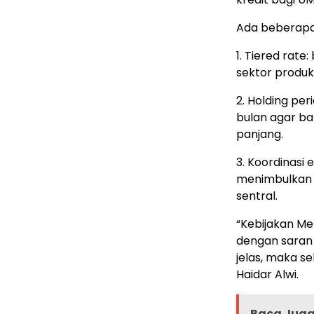
Ada beberapa 
1. Tiered rate
sektor produk
2. Holding per
bulan agar b
panjang.
3. Koordinasi 
menimbulkan 
sentral.
“Kebijakan Me
dengan saran 
jelas, maka se
Haidar Alwi.
Baca Jug