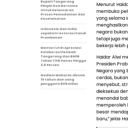
Bupati Tangerang
Menurut Haida
Pimpin Doa Bersama
Untuk Kelancaran
membuka pelu
Proses Pemadaman dan
yang selama i
Keselamatan
menghasilkan
Indonesia dan India
negara buka
sepakati restorasi Candi
Prambanan
tetapi juga m
bekerja lebih
Menteri LH RI Apresiasi
Kolaborasi Pemkab
Haidar Alwi m
Tangerang dan BNPB
Tekan Titik Panas Hingga
Presiden Pra
3,6 Persen
Negara yang b
Nadiem Makarim divonis
cerdas, bukan
10 tahun dan uang
menyebut, str
pengganti 809 miliar
dieksekusi de
menandai baba
memperoleh li
besar mendap
baru,” jelas Ha