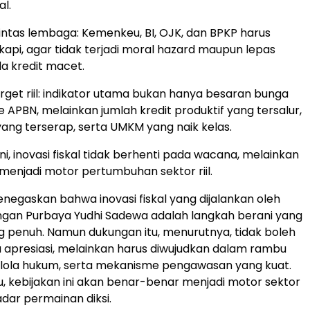
al.
ntas lembaga: Kemenkeu, BI, OJK, dan BPKP harus
kapi, agar tidak terjadi moral hazard maupun lepas
da kredit macet.
rget riil: indikator utama bukan hanya besaran bunga
 APBN, melainkan jumlah kredit produktif yang tersalur,
yang terserap, serta UMKM yang naik kelas.
i, inovasi fiskal tidak berhenti pada wacana, melainkan
enjadi motor pertumbuhan sektor riil.
enegaskan bahwa inovasi fiskal yang dijalankan oleh
ngan Purbaya Yudhi Sadewa adalah langkah berani yang
g penuh. Namun dukungan itu, menurutnya, tidak boleh
 apresiasi, melainkan harus diwujudkan dalam rambu
kelola hukum, serta mekanisme pengawasan yang kuat.
, kebijakan ini akan benar-benar menjadi motor sektor
kadar permainan diksi.