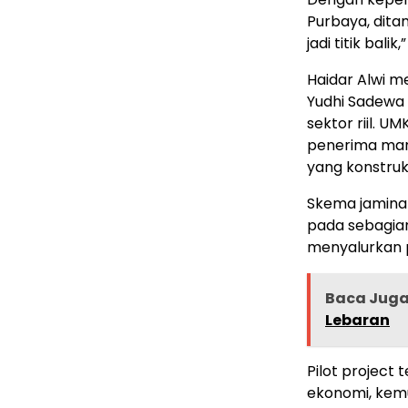
Purbaya, ditam
jadi titik balik
Haidar Alwi m
Yudhi Sadewa
sektor riil. U
penerima manf
yang konstrukt
Skema jamina
pada sebagian
menyalurkan 
Baca Jug
Lebaran
Pilot project 
ekonomi, kemu