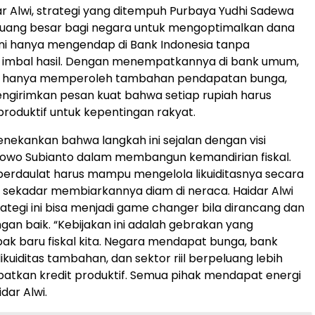
r Alwi, strategi yang ditempuh Purbaya Yudhi Sadewa
ang besar bagi negara untuk mengoptimalkan dana
ni hanya mengendap di Bank Indonesia tanpa
 imbal hasil. Dengan menempatkannya di bank umum,
n hanya memperoleh tambahan pendapatan bunga,
engirimkan pesan kuat bahwa setiap rupiah harus
 produktif untuk kepentingan rakyat.
enekankan bahwa langkah ini sejalan dengan visi
bowo Subianto dalam membangun kemandirian fiskal.
erdaulat harus mampu mengelola likuiditasnya secara
 sekadar membiarkannya diam di neraca. Haidar Alwi
ategi ini bisa menjadi game changer bila dirancang dan
ngan baik. “Kebijakan ini adalah gebrakan yang
k baru fiskal kita. Negara mendapat bunga, bank
kuiditas tambahan, dan sektor riil berpeluang lebih
atkan kredit produktif. Semua pihak mendapat energi
idar Alwi.