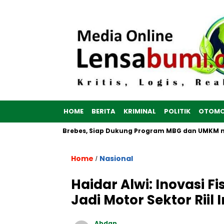
HOME
BERITA
KRIMINAL
POLITIK
OTOMO
h Dibangun di Brebes, Siap Dukung Program MBG dan UMKM no
Home
Nasional
/
Haidar Alwi: Inovasi F
Jadi Motor Sektor Riil 
Abdan