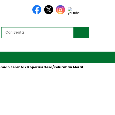
erentak Koperasi Desa/Kelurahan Merah Putih oleh Presiden RI