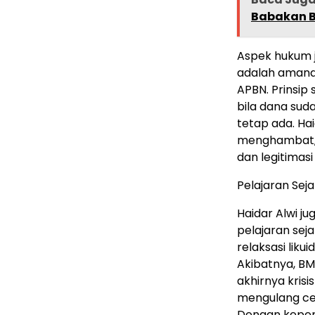
Babakan B
Aspek hukum j
adalah amana
APBN. Prinsip
bila dana sud
tetap ada. Ha
menghambat, m
dan legitimasi 
Pelajaran Seja
Haidar Alwi j
pelajaran sej
relaksasi lik
Akibatnya, BM
akhirnya krisi
mengulang ceri
Dengan kepem