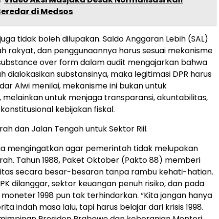
eredar di Medsos
uga tidak boleh dilupakan. Saldo Anggaran Lebih (SAL)
h rakyat, dan penggunaannya harus sesuai mekanisme
 substance over form dalam audit mengajarkan bahwa
ah dialokasikan substansinya, maka legitimasi DPR harus
idar Alwi menilai, mekanisme ini bukan untuk
elainkan untuk menjaga transparansi, akuntabilitas,
konstitusional kebijakan fiskal.
rah dan Jalan Tengah untuk Sektor Riil.
uga mengingatkan agar pemerintah tidak melupakan
arah. Tahun 1988, Paket Oktober (Pakto 88) memberi
uiditas secara besar-besaran tanpa rambu kehati-hatian.
PK dilanggar, sektor keuangan penuh risiko, dan pada
s moneter 1998 pun tak terhindarkan. “Kita jangan hanya
ta indah masa lalu, tapi harus belajar dari krisis 1998.
impinan Presiden Prabowo dan keberanian Menteri