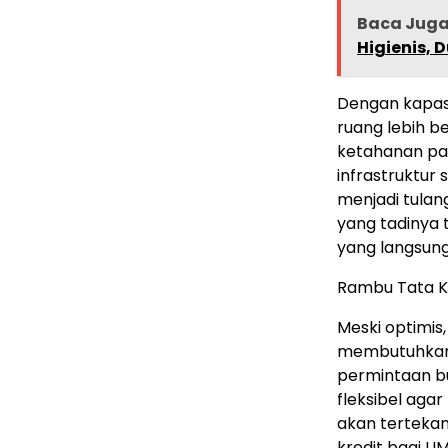
Baca Jug
Higienis, 
Dengan kapasi
ruang lebih 
ketahanan pa
infrastruktur
menjadi tulan
yang tadinya 
yang langsun
Rambu Tata Ke
Meski optimis
membutuhkan 
permintaan b
fleksibel aga
akan tertekan
kredit bagi U