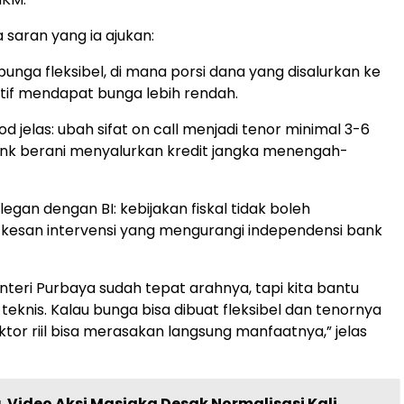
saran yang ia ajukan:
: bunga fleksibel, di mana porsi dana yang disalurkan ke
tif mendapat bunga lebih rendah.
iod jelas: ubah sifat on call menjadi tenor minimal 3-6
ank berani menyalurkan kredit jangka menengah-
elegan dengan BI: kebijakan fiskal tidak boleh
kesan intervensi yang mengurangi independensi bank
nteri Purbaya sudah tepat arahnya, tapi kita bantu
teknis. Kalau bunga bisa dibuat fleksibel dan tenornya
ktor riil bisa merasakan langsung manfaatnya,” jelas
a
Video Aksi Masjaka Desak Normalisasi Kali