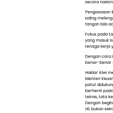
secara nasion
Pengawasan li
saling meleng
tangan bila a
Fokus pada ta
yang masuk ke
tenaga kerja 
Dengan cara in
benar-benar m
Haidar Alwi m
Menteri Keua
patut didukun
berhenti pada
teknis, tata 
Dengan begitu
riil, bukan se