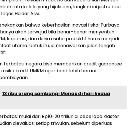
bah tata kelola yang bijaksana, langkah ini justru bisa
,” tegas Haidar Alwi.
enekankan bahwa keberhasilan inovasi fiskal Purbaya
 hanya akan terwujud bila benar-benar menyentuh
MKM, koperasi, dan dunia usaha produktif harus menjadi
aat utama. Untuk itu, ia menawarkan jalan tengah
if:
n terbatas: negara bisa memberikan credit guarantee
 risiko kredit UMKM agar bank lebih berani
pembiayaan.
a
13 ribu orang sambangi Monas di hari kedua
terbatas: mulai dari Rp10-20 triliun di beberapa klaster
dian dievaluasi setiap triwulan, sebelum diperluas