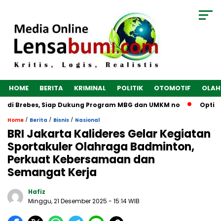
HOME
BERITA
KRIMINAL
POLITIK
OTOMOTIF
OLAH
 di Brebes, Siap Dukung Program MBG dan UMKM no
Optimalk
/
/
/
Home
Berita
Bisnis
Nasional
BRI Jakarta Kalideres Gelar Kegiatan
Sportakuler Olahraga Badminton,
Perkuat Kebersamaan dan
Semangat Kerja
Hafiz
Minggu, 21 Desember 2025
- 15:14 WIB