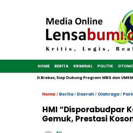
HOME
BERITA
KRIMINAL
POLITIK
OTOMO
 Dibangun di Brebes, Siap Dukung Program MBG dan UMKM no
Home
Berita
Daerah
Olahraga
Pari
/
/
/
/
HMI “Disporabudpar 
Gemuk, Prestasi Koso
Ari