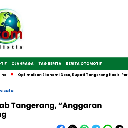
TIF
OLAHRAGA
TAG BERITA
BERITA OTOMOTIF
Optimalkan Ekonomi Desa, Bupati Tangerang Hadiri Peresmian Se
wisata
Kab Tangerang, “Anggaran
ng