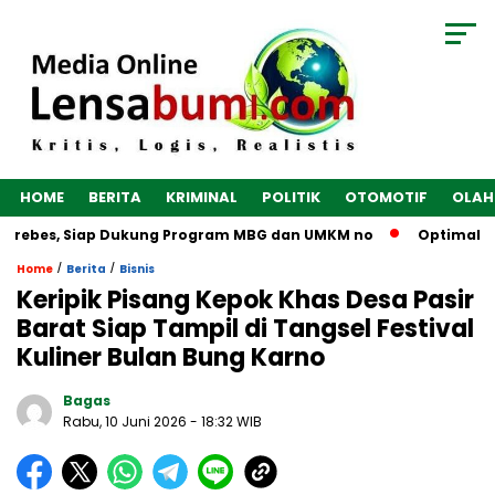
HOME
BERITA
KRIMINAL
POLITIK
OTOMOTIF
OLAH
ebes, Siap Dukung Program MBG dan UMKM no
Optimalkan Eko
/
/
Home
Berita
Bisnis
Keripik Pisang Kepok Khas Desa Pasir
Barat Siap Tampil di Tangsel Festival
Kuliner Bulan Bung Karno
Bagas
Rabu, 10 Juni 2026
- 18:32 WIB