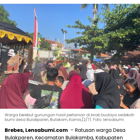
Warga berebut gunungan hasil pertanian di kirab budaya sedekah
bumi desa Bulakparen, Bulakam, Kamis,(2/7). Foto: lensabumi
Brebes, Lensabumi.com
– Ratusan warga Desa
Bulakparen, Kecamatan Bulakamba, Kabupaten