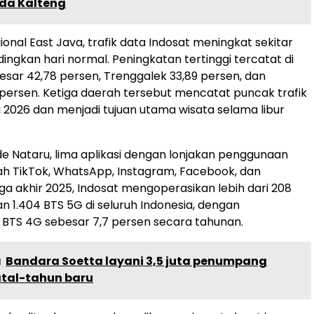
lda Kalteng
ional East Java, trafik data Indosat meningkat sekitar
ndingkan hari normal. Peningkatan tertinggi tercatat di
esar 42,78 persen, Trenggalek 33,89 persen, dan
 persen. Ketiga daerah tersebut mencatat puncak trafik
i 2026 dan menjadi tujuan utama wisata selama libur
e Nataru, lima aplikasi dengan lonjakan penggunaan
lah TikTok, WhatsApp, Instagram, Facebook, dan
ga akhir 2025, Indosat mengoperasikan lebih dari 208
an 1.404 BTS 5G di seluruh Indonesia, dengan
BTS 4G sebesar 7,7 persen secara tahunan.
a
Bandara Soetta layani 3,5 juta penumpang
atal-tahun baru