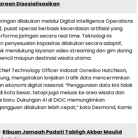
araan Disosialisasikan
aringan dilakukan melalui Digital Intelligence Operations
, pusat operasi berbasis kecerdasan artifisial yang
orma jaringan secara real time. Teknologi ini
penyesuaian kapasitas dilakukan secara adaptif,
uk mendukung layanan video streaming dan gim daring
rpencil maupun destinasi wisata utama.
Chief Technology Officer Indosat Ooredoo Hutchison,
ng, mengatakan lonjakan trafik data mencerminkan
ekonomi digital nasional. “Penggunaan data kini tidak
di kota besar, tetapi juga meluas ke area wisata dan
i baru. Dukungan AI di DIOC memungkinkan
angguan dilakukan lebih cepat,” kata Desmond, Kamis
a
Ribuan Jamaah Padati Tabligh Akbar Maulid