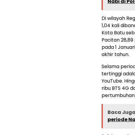
Nabi di Po
Di wilayah Reg
1,04 kali diba
Kota Batu seb
Pacitan 28,89
pada 1 Januar
akhir tahun.
Selama period
tertinggi ada
YouTube. Hing
ribu BTS 4G d
pertumbuhan 
Baca Jug
periode N