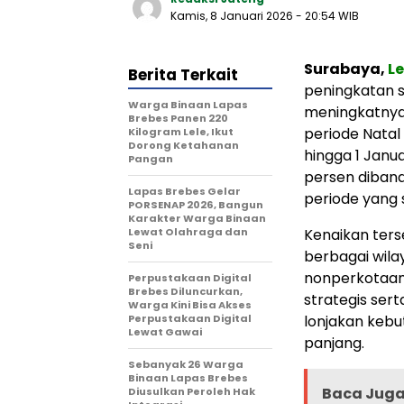
Kamis, 8 Januari 2026
- 20:54 WIB
Surabaya,
L
Berita Terkait
peningkatan si
Warga Binaan Lapas
meningkatnya 
Brebes Panen 220
periode Natal
Kilogram Lele, Ikut
Dorong Ketahanan
hingga 1 Janua
Pangan
persen diband
Lapas Brebes Gelar
periode yang
PORSENAP 2026, Bangun
Karakter Warga Binaan
Lewat Olahraga dan
Kenaikan ters
Seni
berbagai wila
nonperkotaan.
Perpustakaan Digital
Brebes Diluncurkan,
strategis ser
Warga Kini Bisa Akses
Perpustakaan Digital
lonjakan kebu
Lewat Gawai
panjang.
Sebanyak 26 Warga
Binaan Lapas Brebes
Baca Jug
Diusulkan Peroleh Hak