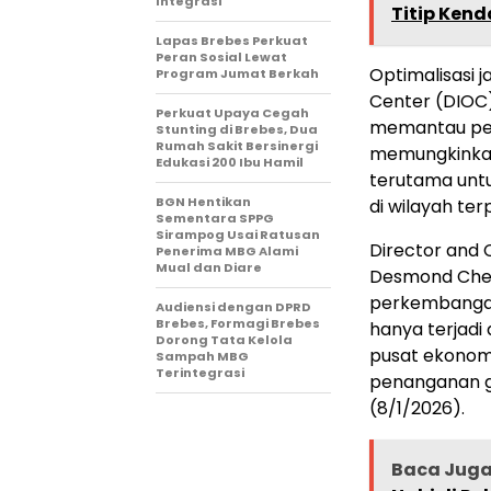
Integrasi
Titip Kend
Lapas Brebes Perkuat
Peran Sosial Lewat
Optimalisasi j
Program Jumat Berkah
Center (DIOC)
Perkuat Upaya Cegah
memantau perf
Stunting di Brebes, Dua
Rumah Sakit Bersinergi
memungkinkan 
Edukasi 200 Ibu Hamil
terutama unt
BGN Hentikan
di wilayah te
Sementara SPPG
Sirampog Usai Ratusan
Director and 
Penerima MBG Alami
Mual dan Diare
Desmond Cheu
perkembangan 
Audiensi dengan DPRD
Brebes, Formagi Brebes
hanya terjadi 
Dorong Tata Kelola
pusat ekonom
Sampah MBG
Terintegrasi
penanganan g
(8/1/2026).
Baca Jug