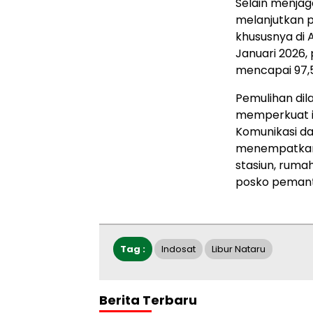
Selain menjaga
melanjutkan p
khususnya di 
Januari 2026, 
mencapai 97,5
Pemulihan di
memperkuat in
Komunikasi da
menempatkan t
stasiun, ruma
posko pemanta
Tag :
Indosat
Libur Nataru
Berita Terbaru