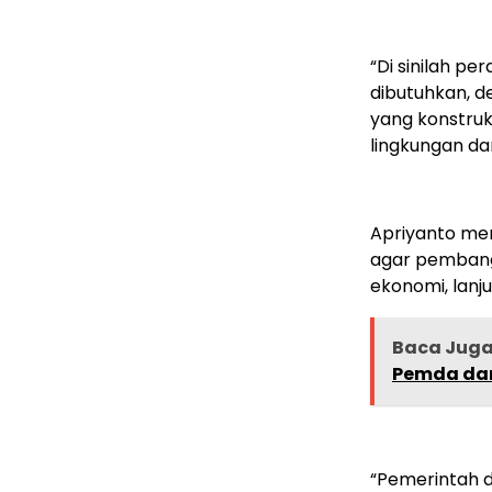
“Di sinilah p
dibutuhkan, d
yang konstruk
lingkungan da
Apriyanto me
agar pembang
ekonomi, lanj
Baca Jug
Pemda dan
“Pemerintah