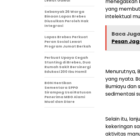
Lewat Gawai
menegaskan ba
yang membutu
Sebanyak 26 Warga
intelektual m
Binaan Lapas Brebes
Diusulkan Peroleh Hak
Integrasi
Baca Jug
Lapas Brebes Perkuat
Pesan Jag
Peran Sosial Lewat
Program Jumat Berkah
Perkuat Upaya Cegah
Stunting di Brebes, Dua
Rumah Sakit Bersinergi
Menurutnya, 
Edukasi 200 Ibu Hamil
yang nyata. B
BGN Hentikan
Bumiayu dan se
Sementara SPPG
Sirampog Usai Ratusan
sedimentasi s
Penerima MBG Alami
Mual dan Diare
Selain itu, la
kekeringan sa
aktivitas manu