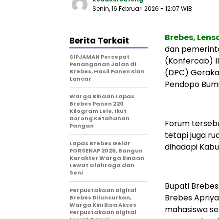
Senin, 16 Februari 2026
- 12:07 WIB
Brebes, Len
Berita Terkait
dan pemerint
SIPJAMAN Percepat
(Konfercab) 
Penanganan Jalan di
(DPC) Gerakan
Brebes, Hasil Panen Kian
Lancar
Pendopo Bumia
Warga Binaan Lapas
Brebes Panen 220
Kilogram Lele, Ikut
Dorong Ketahanan
Forum tersebu
Pangan
tetapi juga r
Lapas Brebes Gelar
dihadapi Kabu
PORSENAP 2026, Bangun
Karakter Warga Binaan
Lewat Olahraga dan
Seni
Bupati Brebes
Perpustakaan Digital
Brebes Apriy
Brebes Diluncurkan,
Warga Kini Bisa Akses
mahasiswa seb
Perpustakaan Digital