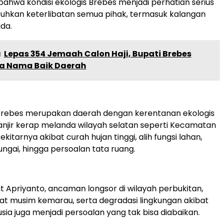
hwa kondisi ekologis Brebes menjadi perhatian serius
hkan keterlibatan semua pihak, termasuk kalangan
uda.
a
Lepas 354 Jemaah Calon Haji, Bupati Brebes
a Nama Baik Daerah
Brebes merupakan daerah dengan kerentanan ekologis
anjir kerap melanda wilayah selatan seperti Kecamatan
kitarnya akibat curah hujan tinggi, alih fungsi lahan,
ungai, hingga persoalan tata ruang.
njut Apriyanto, ancaman longsor di wilayah perbukitan,
at musim kemarau, serta degradasi lingkungan akibat
sia juga menjadi persoalan yang tak bisa diabaikan.