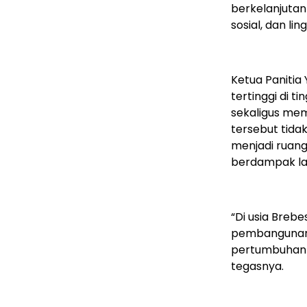
berkelanjuta
sosial, dan li
Ketua Paniti
tertinggi di 
sekaligus mem
tersebut tida
menjadi ruang
berdampak la
“Di usia Breb
pembangunan 
pertumbuhan e
tegasnya.