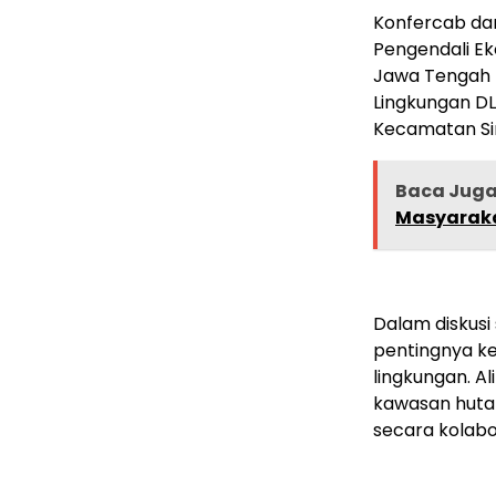
Konfercab da
Pengendali Ek
Jawa Tengah 
Lingkungan DL
Kecamatan Si
Baca Jug
Masyarak
Dalam diskus
pentingnya k
lingkungan. A
kawasan hutan
secara kolabo