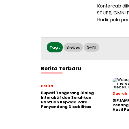
Konfercab dii
STUPB, GMNI F
Hadir pula per
Tag :
Brebes
GMNI
Berita Terbaru
Berita
Bupati Tangerang Dialog
Daerah
Interaktif dan Serahkan
SIPJAM
Bantuan Kepada Para
Penanga
Penyandang Disabilitas
Hasil P