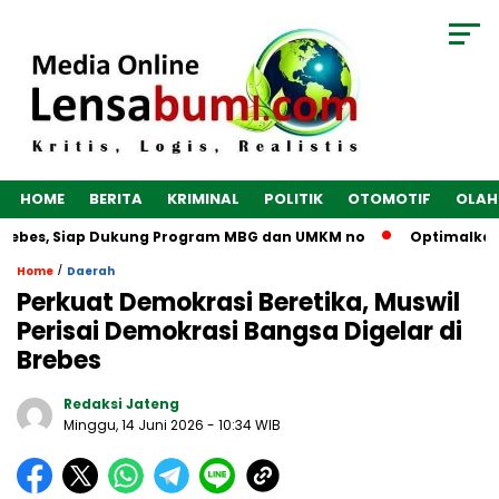
HOME
BERITA
KRIMINAL
POLITIK
OTOMOTIF
OLAH
ebes, Siap Dukung Program MBG dan UMKM no
Optimalkan Eko
/
Home
Daerah
Perkuat Demokrasi Beretika, Muswil
Perisai Demokrasi Bangsa Digelar di
Brebes
Redaksi Jateng
Minggu, 14 Juni 2026
- 10:34 WIB