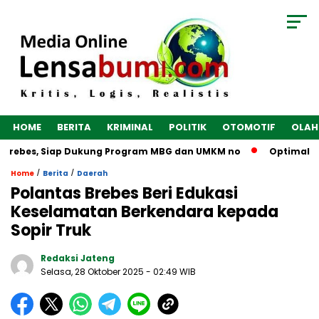
HOME
BERITA
KRIMINAL
POLITIK
OTOMOTIF
OLAH
 Brebes, Siap Dukung Program MBG dan UMKM no
Optimalkan E
/
/
Home
Berita
Daerah
Polantas Brebes Beri Edukasi
Keselamatan Berkendara kepada
Sopir Truk
Redaksi Jateng
Selasa, 28 Oktober 2025
- 02:49 WIB