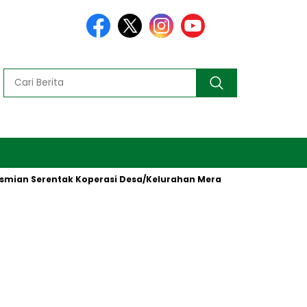
erentak Koperasi Desa/Kelurahan Merah Putih oleh Presiden RI