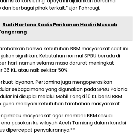
jadi risiko korsleting. Upaya ini dijalankan bersama
dan berbagai pihak terkait,” ujar Fahrougi.
a
Rudi Hartono Kadis Perikanan Hadiri Muscab
 Tangerang
ambahkan bahwa kebutuhan BBM masyarakat saat ini
jakan signifikan. Kebutuhan normal SPBU berada di
 per hari, namun selama masa darurat meningkat
r 38 KL, atau naik sekitar 50%.
kuat layanan, Pertamina juga mengoperasikan
dular sebagaimana yang digunakan pada SPBU Polonia
odular ini disuplai melalui Mobil Tangki 16 KL berisi BBM
ax guna melayani kebutuhan tambahan masyarakat.
ngimbau masyarakat agar membeli BBM sesuai
rena pasokan ke wilayah Aceh Tamiang dalam kondisi
us dipercepat penyalurannya.**