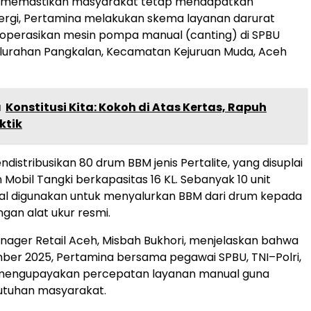
 memastikan masyarakat tetap mendapatkan
ergi, Pertamina melakukan skema layanan darurat
perasikan mesin pompa manual (canting) di SPBU
elurahan Pangkalan, Kecamatan Kejuruan Muda, Aceh
a
Konstitusi Kita: Kokoh di Atas Kertas, Rapuh
ktik
istribusikan 80 drum BBM jenis Pertalite, yang disuplai
obil Tangki berkapasitas 16 KL. Sebanyak 10 unit
al digunakan untuk menyalurkan BBM dari drum kepada
an alat ukur resmi.
nager Retail Aceh, Misbah Bukhori, menjelaskan bahwa
ber 2025, Pertamina bersama pegawai SPBU, TNI–Polri,
mengupayakan percepatan layanan manual guna
utuhan masyarakat.