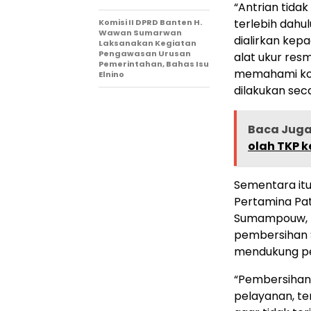
“Antrian tida
terlebih dahu
Komisi II DPRD Banten H.
Wawan Sumarwan
dialirkan ke
Laksanakan Kegiatan
Pengawasan Urusan
alat ukur res
Pemerintahan, Bahas Isu
memahami kond
Elnino
dilakukan seca
Baca Jug
olah TKP 
Sementara itu
Pertamina Pat
Sumampouw, 
pembersihan 
mendukung pe
“Pembersihan
pelayanan, te