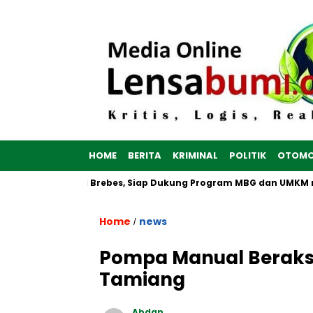
HOME
BERITA
KRIMINAL
POLITIK
OTOMO
h Dibangun di Brebes, Siap Dukung Program MBG dan UMKM no
Home
news
/
Pompa Manual Beraksi
Tamiang
Abdan