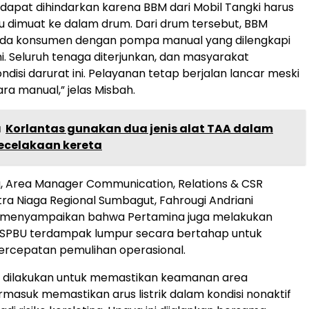
k dapat dihindarkan karena BBM dari Mobil Tangki harus
lu dimuat ke dalam drum. Dari drum tersebut, BBM
pada konsumen dengan pompa manual yang dilengkapi
mi. Seluruh tenaga diterjunkan, dan masyarakat
isi darurat ini. Pelayanan tetap berjalan lancar meski
ra manual,” jelas Misbah.
a
Korlantas gunakan dua jenis alat TAA dalam
kecelakaan kereta
, Area Manager Communication, Relations & CSR
ra Niaga Regional Sumbagut, Fahrougi Andriani
menyampaikan bahwa Pertamina juga melakukan
SPBU terdampak lumpur secara bertahap untuk
rcepatan pemulihan operasional.
 dilakukan untuk memastikan keamanan area
rmasuk memastikan arus listrik dalam kondisi nonaktif