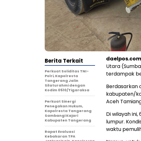
daelpos.co
Berita Terkait
Utara (Sumba
Perkuat Soliditas TNI-
terdampak ben
Polri, Kapolresta
Tangerang Jalin
Silaturahmi dengan
Berdasarkan d
Kodim 0510/Tigaraksa
kabupaten/ko
Aceh Tamiang 
Perkuat Sinergi
Penegakan Hukum,
Kapolresta Tangerang
Di wilayah ini
Sambangi Kajari
Kabupaten Tangerang
lumpur. Kondis
waktu pemulih
Rapat Evaluasi
Kebakaran TPA
Jatiwaringin, Kapolresta