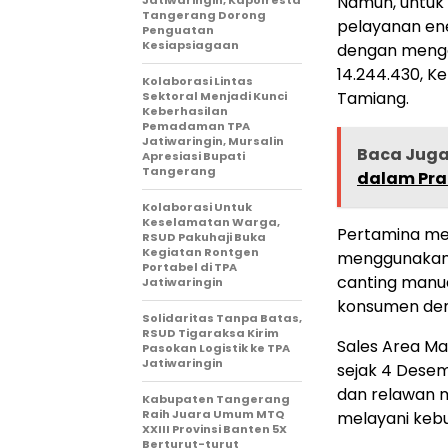
Namun, untuk
Tangerang Dorong
pelayanan en
Penguatan
Kesiapsiagaan
dengan mengo
14.244.430, K
Kolaborasi Lintas
Tamiang.
Sektoral Menjadi Kunci
Keberhasilan
Pemadaman TPA
Jatiwaringin, Mursalin
Baca Jug
Apresiasi Bupati
Tangerang
dalam Pra
Kolaborasi Untuk
Keselamatan Warga,
Pertamina mend
RSUD Pakuhaji Buka
Kegiatan Rontgen
menggunakan M
Portabel di TPA
canting manu
Jatiwaringin
konsumen deng
Solidaritas Tanpa Batas,
RSUD Tigaraksa Kirim
Sales Area Ma
Pasokan Logistik ke TPA
Jatiwaringin
sejak 4 Desem
dan relawan 
Kabupaten Tangerang
Raih Juara Umum MTQ
melayani keb
XXIII Provinsi Banten 5X
Berturut-turut