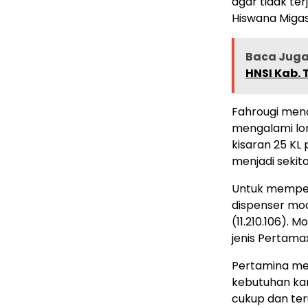
agar tidak ter
Hiswana Migas 
Baca Jug
HNSI Kab.
Fahrougi men
mengalami lon
kisaran 25 KL
menjadi sekita
Untuk memper
dispenser mo
(11.210.106). M
jenis Pertam
Pertamina me
kebutuhan ka
cukup dan ter