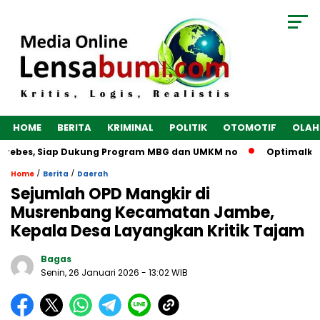
HOME
BERITA
KRIMINAL
POLITIK
OTOMOTIF
OLAH
Brebes, Siap Dukung Program MBG dan UMKM no
Optimalkan E
/
/
Home
Berita
Daerah
Sejumlah OPD Mangkir di
Musrenbang Kecamatan Jambe,
Kepala Desa Layangkan Kritik Tajam
Bagas
Senin, 26 Januari 2026
- 13:02 WIB