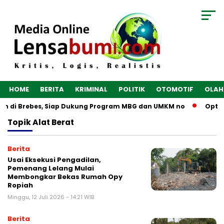
HOME
BERITA
KRIMINAL
POLITIK
OTOMOTIF
OLAH
gun di Brebes, Siap Dukung Program MBG dan UMKM no
Optim
Topik
Alat Berat
Berita
Usai Eksekusi Pengadilan,
Pemenang Lelang Mulai
Membongkar Bekas Rumah Opy
Ropiah
Minggu, 12 Juli 2026 - 14:21 WIB
Berita