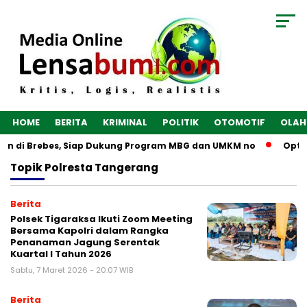
HOME
BERITA
KRIMINAL
POLITIK
OTOMOTIF
OLAH
gun di Brebes, Siap Dukung Program MBG dan UMKM no
Optim
Topik
Polresta Tangerang
Berita
Polsek Tigaraksa Ikuti Zoom Meeting
Bersama Kapolri dalam Rangka
Penanaman Jagung Serentak
Kuartal I Tahun 2026
Sabtu, 7 Maret 2026 - 20:07 WIB
Berita