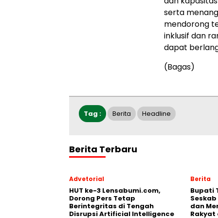
dan kapasita
serta menang
mendorong te
inklusif dan
dapat berlang
(Bagas)
Tag :
Berita
Headline
Berita Terbaru
Advetorial
Berita
HUT ke-3 Lensabumi.com,
Bupati
Dorong Pers Tetap
Seskab 
Berintegritas di Tengah
dan Men
Disrupsi Artificial Intelligence
Rakyat 