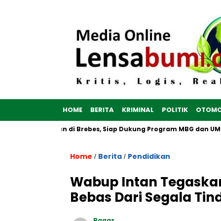
HOME
BERITA
KRIMINAL
POLITIK
OTOMO
Putih Dibangun di Brebes, Siap Dukung Program MBG dan UMKM n
Home
Berita
Pendidikan
/
/
Wabup Intan Tegaskan
Bebas Dari Segala Ti
Bagas