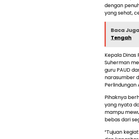
dengan penuh
yang sehat, c
Baca Jug
Tengah
Kepala Dinas
Suherman menj
guru PAUD da
narasumber da
Perlindungan 
Pihaknya ber
yang nyata da
mampu mewuju
bebas dari se
“Tujuan kegi