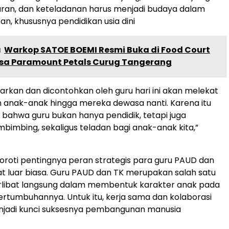
baran, dan keteladanan harus menjadi budaya dalam
an, khususnya pendidikan usia dini
a
Warkop SATOE BOEMI Resmi Buka di Food Court
a Paramount Petals Curug Tangerang
jarkan dan dicontohkan oleh guru hari ini akan melekat
 anak-anak hingga mereka dewasa nanti. Karena itu
 bahwa guru bukan hanya pendidik, tetapi juga
mbimbing, sekaligus teladan bagi anak-anak kita,”
oroti pentingnya peran strategis para guru PAUD dan
t luar biasa. Guru PAUD dan TK merupakan salah satu
erlibat langsung dalam membentuk karakter anak pada
tumbuhannya. Untuk itu, kerja sama dan kolaborasi
njadi kunci suksesnya pembangunan manusia