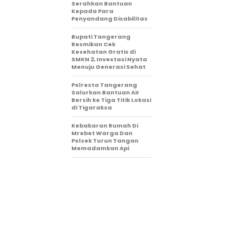
Serahkan Bantuan
Kepada Para
Penyandang Disabilitas
‎Bupati Tangerang
Resmikan Cek
Kesehatan Gratis di
SMKN 2, Investasi Nyata
Menuju Generasi Sehat
Polresta Tangerang
Salurkan Bantuan Air
Bersih ke Tiga Titik Lokasi
di Tigaraksa
Kebakaran Rumah Di
Mrebet Warga Dan
Polsek Turun Tangan
Memadamkan Api