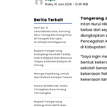
Rabu, 10 Juni 2026
- 21:35 WIB
Tangerang
,
Berita Terkait
Intan Nurul 
HUT ke-3
bebas dari se
Lensabumi.com, Dorong
diungkapkan W
Pers Tetap Berintegritas
di Tengah Disrupsi
Pencegahan K
Artificial Intelligence
di Kabupaten 
Bupati Tangerang
Dampingi Seskab Teddy
“Saya ingin m
Indra Wijaya dan Mensos
Tinjau Sekolah Rakyat di
bentuk kekera
Curug
sekolah benar
kekerasan fis
Warga Kejobong Jatuh
dari Pohon Kelapa Tewas
kekerasan lai
Demo di PEMI AW, Polisi
Tetapkan Dua Orang
Tersangka.
Bupati Tangerang
Dialog Interaktif dan