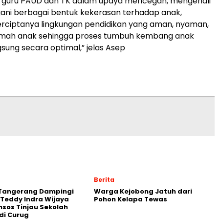
s guru PAUD dan TK dalam upaya mencegah, mengenali
ani berbagai bentuk kekerasan terhadap anak,
rciptanya lingkungan pendidikan yang aman, nyaman,
 ramah anak sehingga proses tumbuh kembang anak
sung secara optimal,” jelas Asep
Berita
 Tangerang Dampingi
Warga Kejobong Jatuh dari
Teddy Indra Wijaya
Pohon Kelapa Tewas
sos Tinjau Sekolah
di Curug