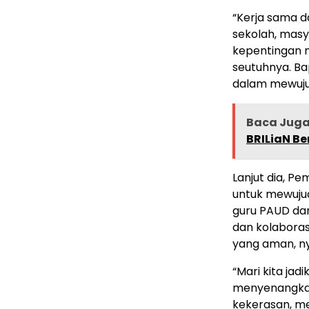
“Kerja sama da
sekolah, masy
kepentingan 
seutuhnya. Ba
dalam mewuju
Baca Jug
BRILiaN B
Lanjut dia, P
untuk mewujud
guru PAUD dan
dan kolaboras
yang aman, n
“Mari kita ja
menyenangkan
kekerasan, m