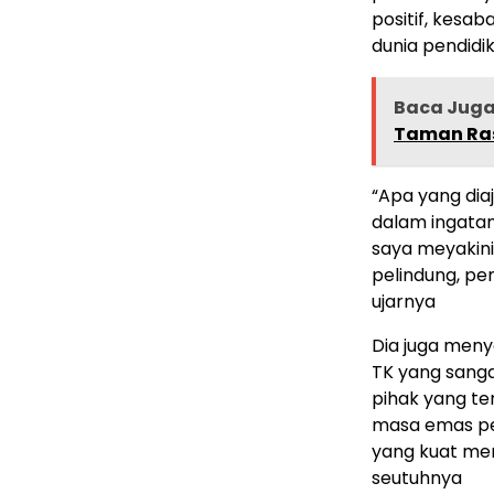
positif, kesa
dunia pendidik
Baca Jug
Taman Ras
“Apa yang dia
dalam ingatan
saya meyakini
pelindung, pe
ujarnya
Dia juga meny
TK yang sanga
pihak yang t
masa emas per
yang kuat me
seutuhnya