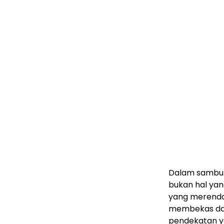
Dalam sambut
bukan hal yan
yang merenda
membekas dan
pendekatan y