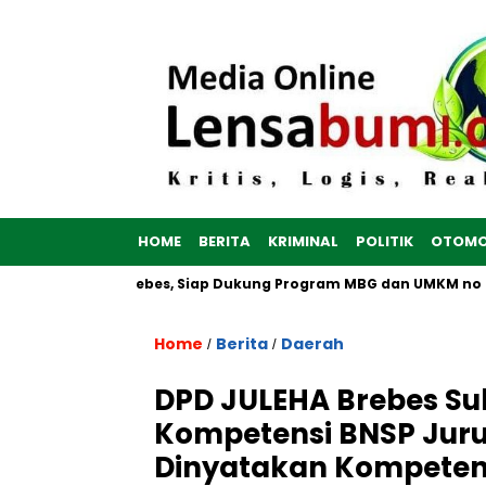
HOME
BERITA
KRIMINAL
POLITIK
OTOMO
 Dibangun di Brebes, Siap Dukung Program MBG dan UMKM no
Home
Berita
Daerah
/
/
DPD JULEHA Brebes Suks
Kompetensi BNSP Juru 
Dinyatakan Kompete