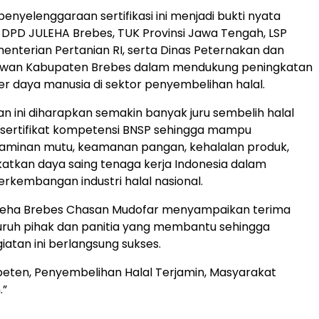
enyelenggaraan sertifikasi ini menjadi bukti nyata
a DPD JULEHA Brebes, TUK Provinsi Jawa Tengah, LSP
enterian Pertanian RI, serta Dinas Peternakan dan
wan Kabupaten Brebes dalam mendukung peningkatan
er daya manusia di sektor penyembelihan halal.
tan ini diharapkan semakin banyak juru sembelih halal
 sertifikat kompetensi BNSP sehingga mampu
aminan mutu, keamanan pangan, kehalalan produk,
atkan daya saing tenaga kerja Indonesia dalam
kembangan industri halal nasional.
leha Brebes Chasan Mudofar menyampaikan terima
luruh pihak dan panitia yang membantu sehingga
iatan ini berlangsung sukses.
eten, Penyembelihan Halal Terjamin, Masyarakat
.”