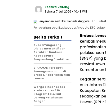
Redaksi Jateng
Selasa, 7 Juli 2026
- 10:43 WIB
Penyerahan sertifikat kepada Anggota DPC Julaeha
Brebes, Lens
Berita Terkait
kembali menu
Bupati Tangerang
profesionalis
Dialog Interaktif dan
pelaksanaan Se
Serahkan Bantuan
Kepada Para
(BNSP) yang 
Penyandang Disabilitas
Provinsi Jawa
SIPJAMAN Percepat
Kementerian P
Penanganan Jalan di
Brebes, Hasil Panen Kian
Lancar
Kegiatan serti
Aula Jabres 
Warga Binaan Lapas
Kabupaten Br
Brebes Panen 220
Kilogram Lele, Ikut
sedangkan pel
Dorong Ketahanan
Pangan
Hewan (RPH-R