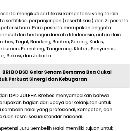
serta mengikuti sertifikasi kompetensi yang terdiri
a sertifikasi perpanjangan (resertifikasi) dan 21 peserta
ompetensi baru. Para peserta merupakan anggota
erasal dari berbagai daerah di Indonesia, antara lain
ebes, Tegal, Bandung, Banten, Serang, Kudus,
Kebumen, Pemalang, Tangerang, Klaten, Banyumas,
r, Bekasi, dan Jakarta.
a
BRI BO BSD Gelar Senam Bersama Bea Cukai
tuk Perkuat Sinergi dan Kebugaran
a dari DPD JULEHA Brebes menyampaikan bahwa
merupakan bagian dari upaya berkelanjutan untuk
 sembelih halal yang profesional, kompeten, dan
akuan resmi sesuai standar nasional.
mpetensi Juru Sembelih Halal memiliki tujuan untuk