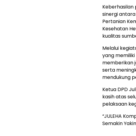
Keberhasilan p
sinergi antar
Pertanian Kem
Kesehatan He
kualitas sumb
Melalui kegia
yang memiliki
memberikan j
serta meningk
mendukung per
Ketua DPD Ju
kasih atas se
pelaksaan keg
“JULEHA Komp
Semakin Yakin