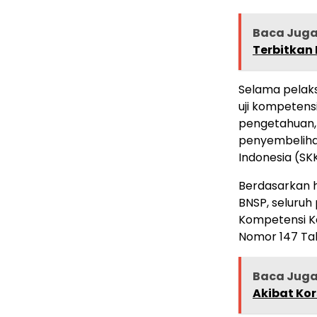
Baca Jug
Terbitkan
Selama pelaks
uji kompetensi
pengetahuan, 
penyembelihan
Indonesia (SKK
Berdasarkan h
BNSP, seluruh
Kompetensi Ke
Nomor 147 Ta
Baca Jug
Akibat Kors