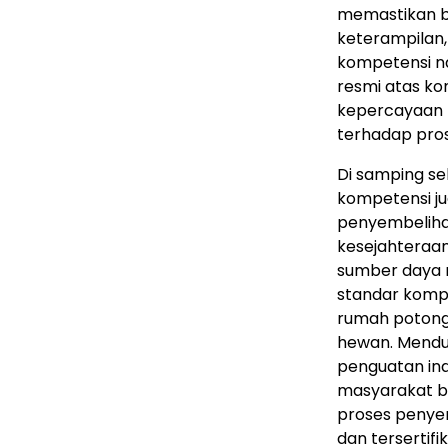
memastikan ba
keterampilan,
kompetensi nas
resmi atas k
kepercayaan m
terhadap pro
Di samping se
kompetensi ju
penyembelihan
kesejahteraan
sumber daya m
standar kompe
rumah potong
hewan. Mendu
penguatan ind
masyarakat ba
proses penye
dan tersertifik