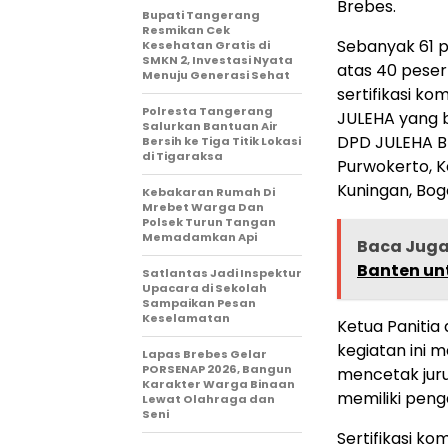
Brebes.
‎Bupati Tangerang
Resmikan Cek
Sebanyak 61 pe
Kesehatan Gratis di
SMKN 2, Investasi Nyata
atas 40 pesert
Menuju Generasi Sehat
sertifikasi k
Polresta Tangerang
JULEHA yang b
Salurkan Bantuan Air
DPD JULEHA Br
Bersih ke Tiga Titik Lokasi
di Tigaraksa
Purwokerto, 
Kuningan, Bogo
Kebakaran Rumah Di
Mrebet Warga Dan
Polsek Turun Tangan
Memadamkan Api
Baca Jug
Banten un
Satlantas Jadi Inspektur
Upacara di Sekolah
Sampaikan Pesan
Keselamatan
Ketua Paniti
kegiatan ini 
Lapas Brebes Gelar
PORSENAP 2026, Bangun
mencetak juru
Karakter Warga Binaan
memiliki peng
Lewat Olahraga dan
Seni
Sertifikasi ko