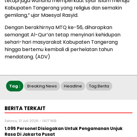
tetapi juga wahana memperkuat syiar Islam menuju
Kabupaten Tangerang yang religius dan semakin
gemilang,” ujar Maesyal Rasyid.
Dengan berakhirnya MTQ ke-56, diharapkan
semangat Al-Qur’an tetap menyinari kehidupan
sehari-hari masyarakat Kabupaten Tangerang
hingga bertemu kembali di perhelatan tahun
mendatang. (ADV)
Tag :
Breaking News
Headline
Tag Berita
BERITA TERKAIT
Selasa, 21 Juli 2026 - 14:17 WIB
1.095 Personel Disiagakan Untuk Pengamanan Unjuk
Rasa Di Jakarta Pusat