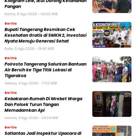
Kilogram Lele, Ikut Dorong Ketahanan
Pangan
Kamis, 6 Agu 2026 - 06:55 WIB
Berita
‎Bupati Tangerang Resmikan Cek
Kesehatan Gratis di SMKN 2, Investasi
Nyata Menuju Generasi Sehat
Rabu, 5 Agu 2026 - 19:40 WIB
Berita
Polresta Tangerang Salurkan Bantuan
Air Bersih ke Tiga Titik Lokasi di
Tigaraksa
Selasa, 4 Agu 2026 - 17:03 WIB
Berita
Kebakaran Rumah Di Mrebet Warga
Dan Polsek Turun Tangan
Memadamkan Api
Selasa, 4 Agu 2026 - 09:24 WIB
Berita
Satlantas Jadi Inspektur Upacara di