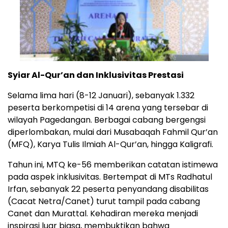
Syiar Al-Qur’an dan Inklusivitas Prestasi
Selama lima hari (8-12 Januari), sebanyak 1.332
peserta berkompetisi di 14 arena yang tersebar di
wilayah Pagedangan. Berbagai cabang bergengsi
diperlombakan, mulai dari Musabaqah Fahmil Qur’an
(MFQ), Karya Tulis Ilmiah Al-Qur’an, hingga Kaligrafi.
Tahun ini, MTQ ke-56 memberikan catatan istimewa
pada aspek inklusivitas. Bertempat di MTs Radhatul
Irfan, sebanyak 22 peserta penyandang disabilitas
(Cacat Netra/Canet) turut tampil pada cabang
Canet dan Murattal. Kehadiran mereka menjadi
inspirasi luar biasa, membuktikan bahwa