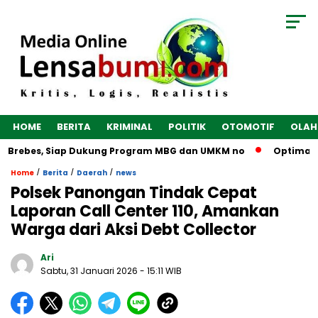
HOME
BERITA
KRIMINAL
POLITIK
OTOMOTIF
OLAH
 Brebes, Siap Dukung Program MBG dan UMKM no
Optimalkan 
/
/
/
Home
Berita
Daerah
news
Polsek Panongan Tindak Cepat
Laporan Call Center 110, Amankan
Warga dari Aksi Debt Collector
Ari
Sabtu, 31 Januari 2026
- 15:11 WIB