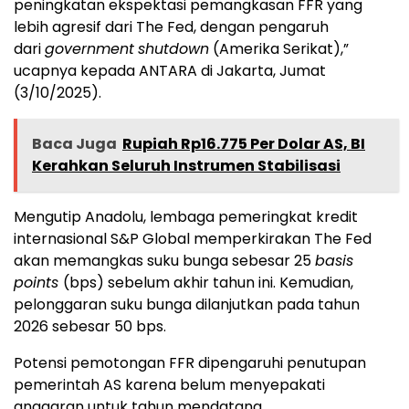
peningkatan ekspektasi pemangkasan FFR yang
lebih agresif dari The Fed, dengan pengaruh
dari
government
shutdown
(Amerika Serikat),”
ucapnya kepada ANTARA di Jakarta, Jumat
(3/10/2025).
Baca Juga
Rupiah Rp16.775 Per Dolar AS, BI
Kerahkan Seluruh Instrumen Stabilisasi
Mengutip Anadolu, lembaga pemeringkat kredit
internasional S&P Global memperkirakan The Fed
akan memangkas suku bunga sebesar 25
basis
points
(bps) sebelum akhir tahun ini. Kemudian,
pelonggaran suku bunga dilanjutkan pada tahun
2026 sebesar 50 bps.
Potensi pemotongan FFR dipengaruhi penutupan
pemerintah AS karena belum menyepakati
anggaran untuk tahun mendatang.