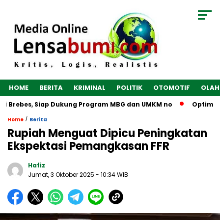
HOME
BERITA
KRIMINAL
POLITIK
OTOMOTIF
OLAH
i Brebes, Siap Dukung Program MBG dan UMKM no
Optimalkan
/
Home
Berita
Rupiah Menguat Dipicu Peningkatan
Ekspektasi Pemangkasan FFR
Hafiz
Jumat, 3 Oktober 2025
- 10:34 WIB