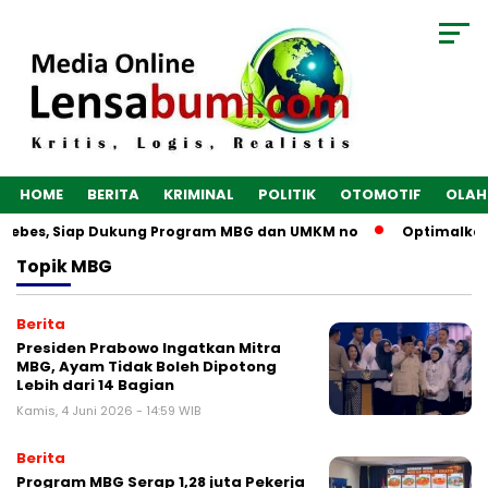
HOME
BERITA
KRIMINAL
POLITIK
OTOMOTIF
OLAH
Brebes, Siap Dukung Program MBG dan UMKM no
Optimalkan E
Topik
MBG
Berita
Presiden Prabowo Ingatkan Mitra
MBG, Ayam Tidak Boleh Dipotong
Lebih dari 14 Bagian
Kamis, 4 Juni 2026 - 14:59 WIB
Berita
Program MBG Serap 1,28 juta Pekerja