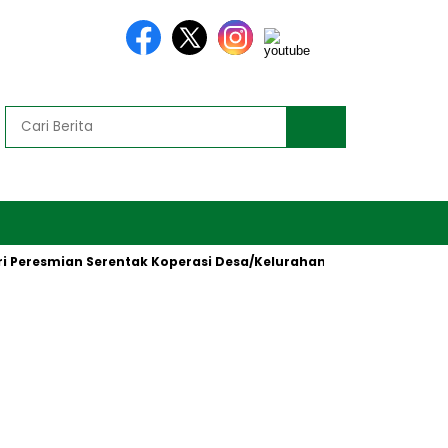
resmian Serentak Koperasi Desa/Kelurahan Merah Putih oleh Pre