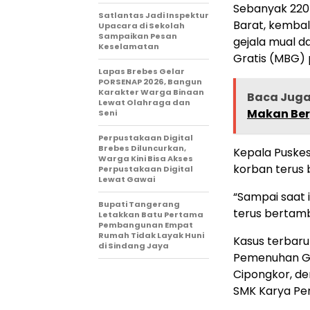
Sebanyak 220
Satlantas Jadi Inspektur
Barat, kemba
Upacara di Sekolah
Sampaikan Pesan
gejala mual d
Keselamatan
Gratis (MBG) 
Lapas Brebes Gelar
PORSENAP 2026, Bangun
Karakter Warga Binaan
Baca Jug
Lewat Olahraga dan
Makan Berg
Seni
Perpustakaan Digital
Brebes Diluncurkan,
Kepala Puske
Warga Kini Bisa Akses
korban terus b
Perpustakaan Digital
Lewat Gawai
“Sampai saat 
Bupati Tangerang
terus bertamb
Letakkan Batu Pertama
Pembangunan Empat
Rumah Tidak Layak Huni
Kasus terbaru
di Sindang Jaya
Pemenuhan Giz
Cipongkor, d
SMK Karya Per