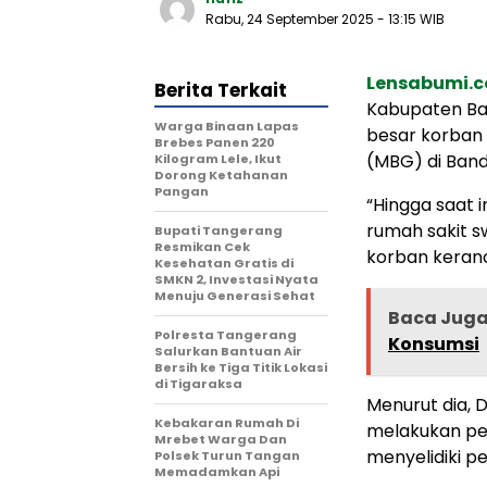
Rabu, 24 September 2025
- 13:15 WIB
Lensabumi.
Berita Terkait
Kabupaten Ban
Warga Binaan Lapas
besar korban 
Brebes Panen 220
(MBG) di Ban
Kilogram Lele, Ikut
Dorong Ketahanan
Pangan
“Hingga saat 
rumah sakit 
‎Bupati Tangerang
Resmikan Cek
korban keranc
Kesehatan Gratis di
SMKN 2, Investasi Nyata
Menuju Generasi Sehat
Baca Jug
Polresta Tangerang
Konsumsi
Salurkan Bantuan Air
Bersih ke Tiga Titik Lokasi
di Tigaraksa
Menurut dia, 
Kebakaran Rumah Di
melakukan pe
Mrebet Warga Dan
menyelidiki p
Polsek Turun Tangan
Memadamkan Api