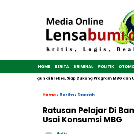
HOME
BERITA
KRIMINAL
POLITIK
OTOMO
erah Putih Dibangun di Brebes, Siap Dukung Program MBG dan UM
Home
Berita
Daerah
/
/
Ratusan Pelajar Di B
Usai Konsumsi MBG
Hafiz