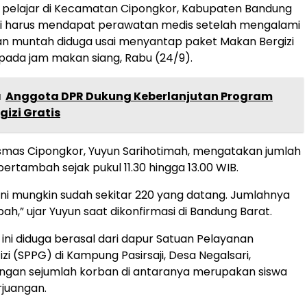
 pelajar di Kecamatan Cipongkor, Kabupaten Bandung
li harus mendapat perawatan medis setelah mengalami
an muntah diduga usai menyantap paket Makan Bergizi
pada jam makan siang, Rabu (24/9).
a
Anggota DPR Dukung Keberlanjutan Program
izi Gratis
smas Cipongkor, Yuyun Sarihotimah, mengatakan jumlah
ertambah sejak pukul 11.30 hingga 13.00 WIB.
ini mungkin sudah sekitar 220 yang datang. Jumlahnya
ah,” ujar Yuyun saat dikonfirmasi di Bandung Barat.
 ini diduga berasal dari dapur Satuan Pelayanan
i (SPPG) di Kampung Pasirsaji, Desa Negalsari,
engan sejumlah korban di antaranya merupakan siswa
juangan.