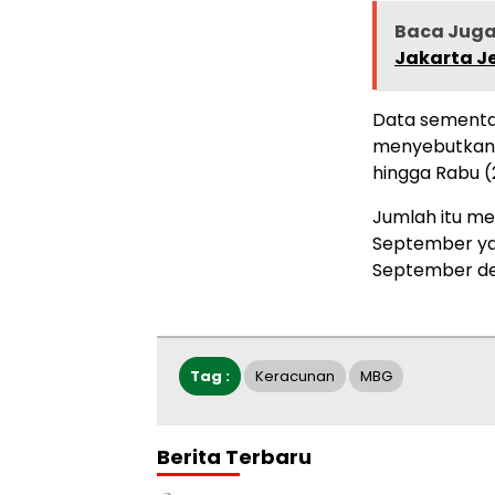
Baca Jug
Jakarta J
Data sementa
menyebutkan 
hingga Rabu (
Jumlah itu me
September yan
September de
Tag :
Keracunan
MBG
Berita Terbaru