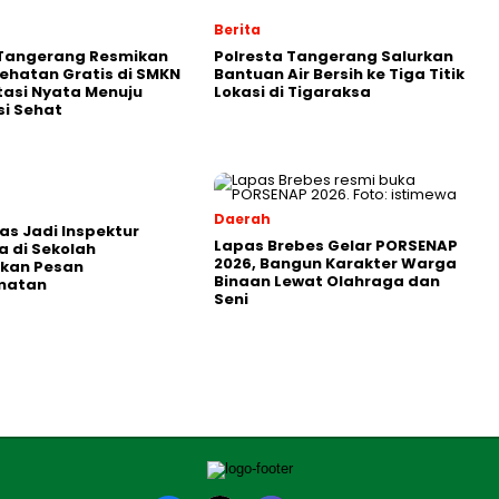
Berita
 Tangerang Resmikan
Polresta Tangerang Salurkan
ehatan Gratis di SMKN
Bantuan Air Bersih ke Tiga Titik
stasi Nyata Menuju
Lokasi di Tigaraksa
i Sehat
Daerah
as Jadi Inspektur
Lapas Brebes Gelar PORSENAP
 di Sekolah
2026, Bangun Karakter Warga
kan Pesan
Binaan Lewat Olahraga dan
matan
Seni