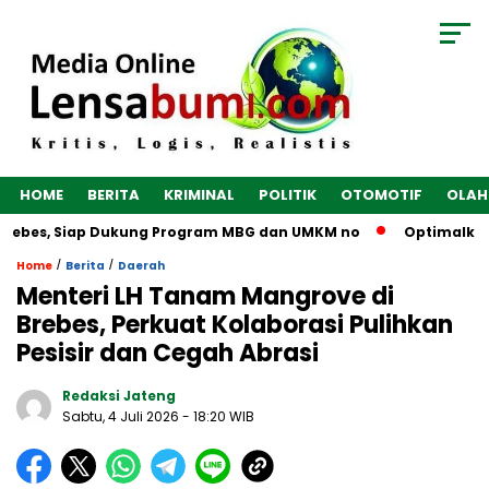
HOME
BERITA
KRIMINAL
POLITIK
OTOMOTIF
OLAH
rebes, Siap Dukung Program MBG dan UMKM no
Optimalkan Eko
/
/
Home
Berita
Daerah
Menteri LH Tanam Mangrove di
Brebes, Perkuat Kolaborasi Pulihkan
Pesisir dan Cegah Abrasi
Redaksi Jateng
Sabtu, 4 Juli 2026
- 18:20 WIB