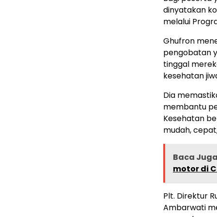
dinyatakan kon
melalui Progra
Ghufron mene
pengobatan y
tinggal merek
kesehatan jiw
Dia memastik
membantu pes
Kesehatan be
mudah, cepat,
Baca Jug
motor di 
Plt. Direktur 
Ambarwati me