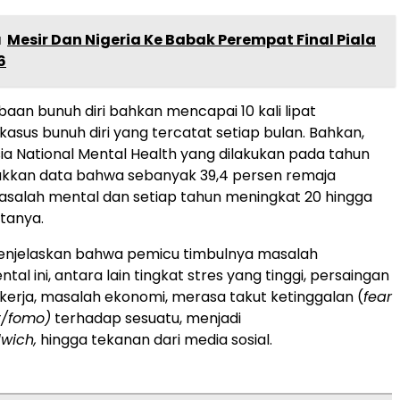
a
Mesir Dan Nigeria Ke Babak Perempat Final Piala
6
aan bunuh diri bahkan mencapai 10 kali lipat
kasus bunuh diri yang tercatat setiap bulan. Bahkan,
sia National Mental Health yang dilakukan pada tahun
ukkan data bahwa sebanyak 39,4 persen remaja
salah mental dan setiap tahun meningkat 20 hingga
atanya.
menjelaskan bahwa pemicu timbulnya masalah
al ini, antara lain tingkat stres yang tinggi, persaingan
a kerja, masalah ekonomi, merasa takut ketinggalan (
fear
t/fomo)
terhadap sesuatu, menjadi
wich,
hingga tekanan dari media sosial.