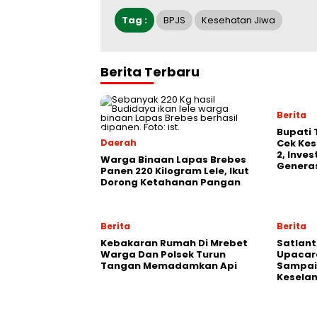
Tag :
BPJS
Kesehatan Jiwa
Berita Terbaru
Berita
‎Bupati
Daerah
Cek Kes
2, Inve
Warga Binaan Lapas Brebes
Generas
Panen 220 Kilogram Lele, Ikut
Dorong Ketahanan Pangan
Berita
Berita
Kebakaran Rumah Di Mrebet
Satlant
Warga Dan Polsek Turun
Upacara
Tangan Memadamkan Api
Sampai
Kesela