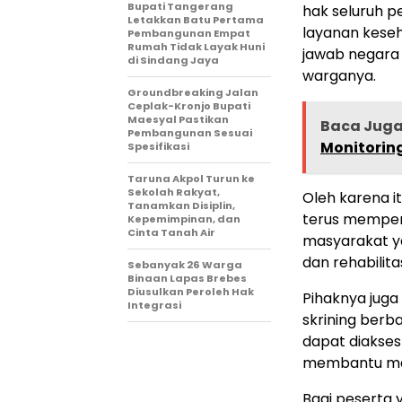
Bupati Tangerang
hak seluruh p
Letakkan Batu Pertama
layanan keseh
Pembangunan Empat
Rumah Tidak Layak Huni
jawab negara
di Sindang Jaya
warganya.
Groundbreaking Jalan
Ceplak-Kronjo Bupati
Maesyal Pastikan
Baca Jug
Pembangunan Sesuai
Monitoring
Spesifikasi
Taruna Akpol Turun ke
Sekolah Rakyat,
Oleh karena 
Tanamkan Disiplin,
terus memper
Kepemimpinan, dan
Cinta Tanah Air
masyarakat 
dan rehabilit
Sebanyak 26 Warga
Binaan Lapas Brebes
Diusulkan Peroleh Hak
Pihaknya juga
Integrasi
skrining berb
dapat diakses 
membantu mas
Bagi peserta 