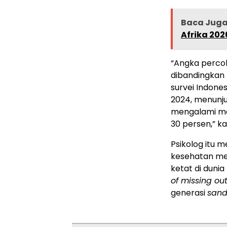
Baca Jug
Afrika 202
“Angka percob
dibandingkan 
survei Indone
2024, menunj
mengalami ma
30 persen,” k
Psikolog itu 
kesehatan ment
ketat di duni
of missing ou
generasi
sand