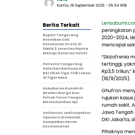
Kamis, 18 September 2025
- 05:54 WIB
Lensabumi.c
Berita Terkait
peningkatan 
‎Bupati Tangerang
2020–2024, de
Resmikan Cek
mencapai sekit
Kesehatan Gratis di
SMKN 2, Investasi Nyata
Menuju Generasi Sehat
“Skizofrenia 
tertinggi, ya
Polresta Tangerang
Salurkan Bantuan Air
Rp3,5 triliun,
Bersih ke Tiga Titik Lokasi
di Tigaraksa
(18/9/2025).
Kebakaran Rumah Di
Ghufron menye
Mrebet Warga Dan
rujukan kasus 
Polsek Turun Tangan
Memadamkan Api
rumah sakit. 
Jawa Tengah s
Satlantas Jadi Inspektur
Upacara di Sekolah
DKI Jakarta, 
Sampaikan Pesan
Keselamatan
Pihaknya men