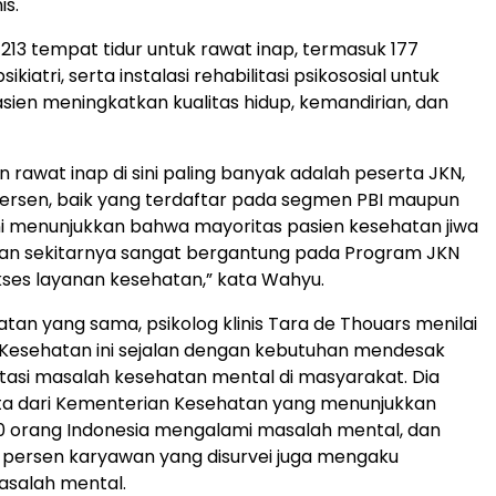
s.
 213 tempat tidur untuk rawat inap, termasuk 177
ikiatri, serta instalasi rehabilitasi psikososial untuk
en meningkatkan kualitas hidup, kemandirian, dan
 rawat inap di sini paling banyak adalah peserta JKN,
 persen, baik yang terdaftar pada segmen PBI maupun
ini menunjukkan bahwa mayoritas pasien kesehatan jiwa
dan sekitarnya sangat bergantung pada Program JKN
ses layanan kesehatan,” kata Wahyu.
an yang sama, psikolog klinis Tara de Thouars menilai
 Kesehatan ini sejalan dengan kebutuhan mendesak
asi masalah kesehatan mental di masyarakat. Dia
ta dari Kementerian Kesehatan yang menunjukkan
10 orang Indonesia mengalami masalah mental, dan
 persen karyawan yang disurvei juga mengaku
salah mental.