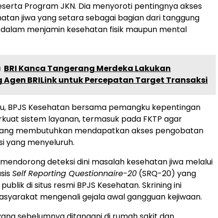
eserta Program JKN. Dia menyoroti pentingnya akses
atan jiwa yang setara sebagai bagian dari tanggung
 dalam menjamin kesehatan fisik maupun mental
a
BRI Kanca Tangerang Merdeka Lakukan
 Agen BRILink untuk Percepatan Target Transaksi
itu, BPJS Kesehatan bersama pemangku kepentingan
kuat sistem layanan, termasuk pada FKTP agar
yang membutuhkan mendapatkan akses pengobatan
asi yang menyeluruh.
 mendorong deteksi dini masalah kesehatan jiwa melalui
asis
Self Reporting Questionnaire-20
(SRQ-20) yang
publik di situs resmi BPJS Kesehatan. Skrining ini
yarakat mengenali gejala awal gangguan kejiwaan.
yang sebelumnya ditangani di rumah sakit dan