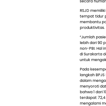
secara humani
RSJD memiliki
tempat tidur ps
membantu pasi
produktivitas.
“Jumlah pasien
lebih dari 90
non-PBI. Hal 
di Surakarta 
untuk mengak
Pada kesempat
langkah BPJS
dalam mengat
menyoroti da
bahwa 1 dari 
terdapat 72,4
mengalami ma