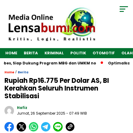
HOME
BERITA
KRIMINAL
POLITIK
OTOMOTIF
OLAH
ebes, Siap Dukung Program MBG dan UMKM no
Optimalkan Eko
/
Home
Berita
Rupiah Rp16.775 Per Dolar AS, BI
Kerahkan Seluruh Instrumen
Stabilisasi
Hafiz
Jumat, 26 September 2025
- 07:49 WIB