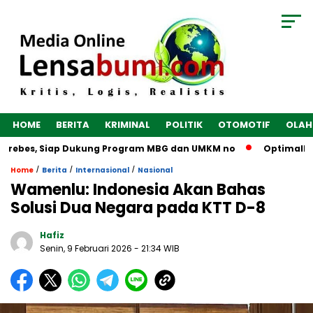
HOME
BERITA
KRIMINAL
POLITIK
OTOMOTIF
OLAH
Brebes, Siap Dukung Program MBG dan UMKM no
Optimalkan E
/
/
/
Home
Berita
Internasional
Nasional
Wamenlu: Indonesia Akan Bahas
Solusi Dua Negara pada KTT D-8
Hafiz
Senin, 9 Februari 2026
- 21:34 WIB