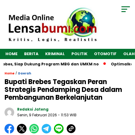
HOME
BERITA
KRIMINAL
POLITIK
OTOMOTIF
OLAH
rebes, Siap Dukung Program MBG dan UMKM no
Optimalkan Ek
/
Home
Daerah
Bupati Brebes Tegaskan Peran
Strategis Pendamping Desa dalam
Pembangunan Berkelanjutan
Redaksi Jateng
Senin, 9 Februari 2026
- 11:53 WIB