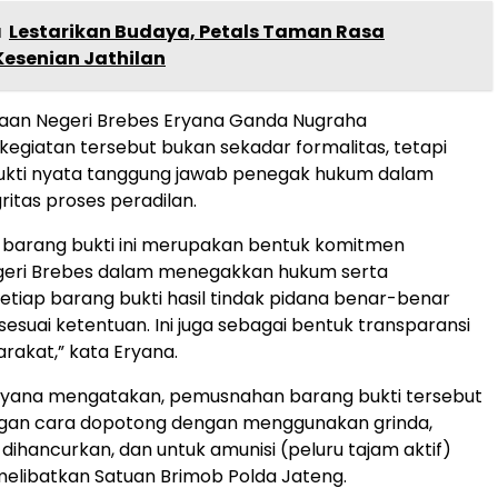
a
Lestarikan Budaya, Petals Taman Rasa
Kesenian Jathilan
saan Negeri Brebes Eryana Ganda Nugraha
egiatan tersebut bukan sekadar formalitas, tetapi
kti nyata tanggung jawab penegak hukum dalam
ritas proses peradilan.
barang bukti ini merupakan bentuk komitmen
geri Brebes dalam menegakkan hukum serta
tiap barang bukti hasil tindak pidana benar-benar
esuai ketentuan. Ini juga sebagai bentuk transparansi
akat,” kata Eryana.
 Eryana mengatakan, pemusnahan barang bukti tersebut
ngan cara dopotong dengan menggunakan grinda,
 dihancurkan, dan untuk amunisi (peluru tajam aktif)
i melibatkan Satuan Brimob Polda Jateng.