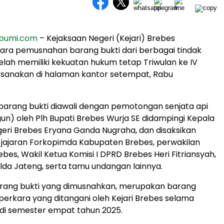
bumi.com
– Kejaksaan Negeri (Kejari) Brebes
ara pemusnahan barang bukti dari berbagai tindak
elah memiliki kekuatan hukum tetap Triwulan ke IV
ksanakan di halaman kantor setempat, Rabu
arang bukti diawali dengan pemotongan senjata api
tgun) oleh Plh Bupati Brebes Wurja SE didampingi Kepala
eri Brebes Eryana Ganda Nugraha, dan disaksikan
 jajaran Forkopimda Kabupaten Brebes, perwakilan
ebes, Wakil Ketua Komisi I DPRD Brebes Heri Fitriansyah,
lda Jateng, serta tamu undangan lainnya.
arang bukti yang dimusnahkan, merupakan barang
 perkara yang ditangani oleh Kejari Brebes selama
r di semester empat tahun 2025.