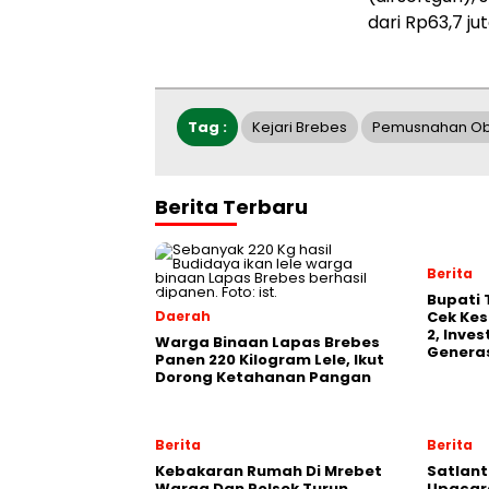
dari Rp63,7 ju
Tag :
Kejari Brebes
Pemusnahan Oba
Berita Terbaru
Berita
‎Bupati
Daerah
Cek Kes
2, Inve
Warga Binaan Lapas Brebes
Generas
Panen 220 Kilogram Lele, Ikut
Dorong Ketahanan Pangan
Berita
Berita
Kebakaran Rumah Di Mrebet
Satlant
Warga Dan Polsek Turun
Upacara