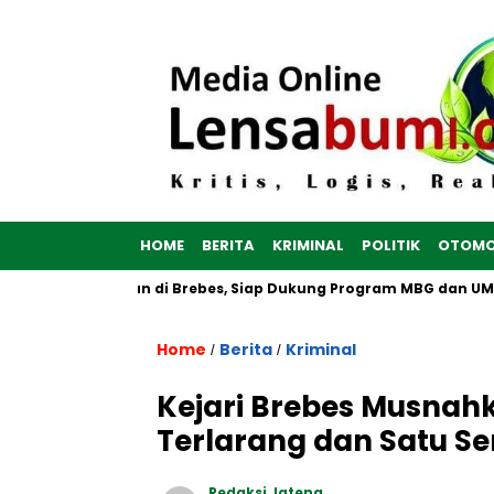
HOME
BERITA
KRIMINAL
POLITIK
OTOMO
 Putih Dibangun di Brebes, Siap Dukung Program MBG dan UMKM 
Home
Berita
Kriminal
/
/
Kejari Brebes Musnah
Terlarang dan Satu Se
Redaksi Jateng