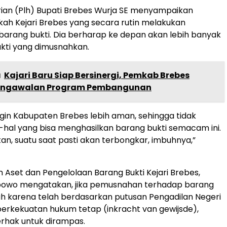
ian (Plh) Bupati Brebes Wurja SE menyampaikan
gkah Kejari Brebes yang secara rutin melakukan
arang bukti. Dia berharap ke depan akan lebih banyak
ukti yang dimusnahkan.
a
Kajari Baru Siap Bersinergi, Pemkab Brebes
Pengawalan Program Pembangunan
ngin Kabupaten Brebes lebih aman, sehingga tidak
al-hal yang bisa menghasilkan barang bukti semacam ini.
tan, suatu saat pasti akan terbongkar, imbuhnya,”
n Aset dan Pengelolaan Barang Bukti Kejari Brebes,
ibowo mengatakan, jika pemusnahan terhadap barang
ah karena telah berdasarkan putusan Pengadilan Negeri
erkekuatan hukum tetap (inkracht van gewijsde),
rhak untuk dirampas.