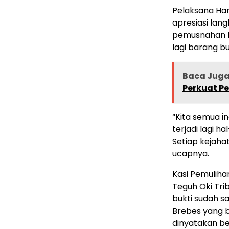
Pelaksana Har
apresiasi lan
pemusnahan b
lagi barang b
Baca Jug
Perkuat 
“Kita semua i
terjadi lagi h
Setiap kejaha
ucapnya.
Kasi Pemuliha
Teguh Oki Tr
bukti sudah s
Brebes yang b
dinyatakan be