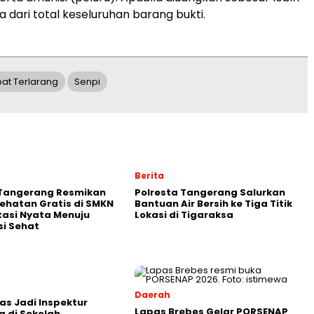
ta dari total keseluruhan barang bukti.
t Terlarang
Senpi
Berita
 Tangerang Resmikan
Polresta Tangerang Salurkan
ehatan Gratis di SMKN
Bantuan Air Bersih ke Tiga Titik
stasi Nyata Menuju
Lokasi di Tigaraksa
i Sehat
Daerah
as Jadi Inspektur
Lapas Brebes Gelar PORSENAP
 di Sekolah