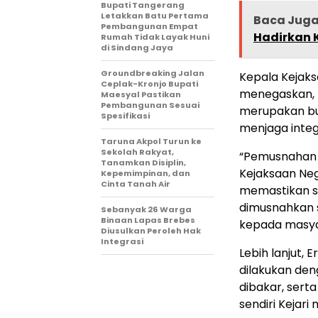
Bupati Tangerang
Letakkan Batu Pertama
Baca Jug
Pembangunan Empat
Hadirkan 
Rumah Tidak Layak Huni
di Sindang Jaya
Groundbreaking Jalan
Kepala Kejak
Ceplak-Kronjo Bupati
menegaskan, k
Maesyal Pastikan
Pembangunan Sesuai
merupakan bu
Spesifikasi
menjaga integ
Taruna Akpol Turun ke
Sekolah Rakyat,
“Pemusnahan 
Tanamkan Disiplin,
Kejaksaan Ne
Kepemimpinan, dan
Cinta Tanah Air
memastikan se
dimusnahkan s
Sebanyak 26 Warga
Binaan Lapas Brebes
kepada masyar
Diusulkan Peroleh Hak
Integrasi
Lebih lanjut,
dilakukan de
dibakar, serta
sendiri Kejar