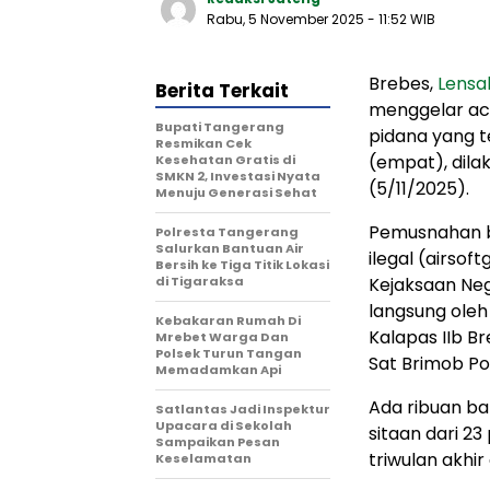
Rabu, 5 November 2025
- 11:52 WIB
Brebes,
Lensa
Berita Terkait
menggelar ac
‎Bupati Tangerang
pidana yang t
Resmikan Cek
(empat), dila
Kesehatan Gratis di
SMKN 2, Investasi Nyata
(5/11/2025).
Menuju Generasi Sehat
Pemusnahan b
Polresta Tangerang
Salurkan Bantuan Air
ilegal (airsof
Bersih ke Tiga Titik Lokasi
di Tigaraksa
Kejaksaan Neg
langsung oleh
Kebakaran Rumah Di
Kalapas IIb Br
Mrebet Warga Dan
Polsek Turun Tangan
Sat Brimob Po
Memadamkan Api
Ada ribuan b
Satlantas Jadi Inspektur
Upacara di Sekolah
sitaan dari 23
Sampaikan Pesan
triwulan akhi
Keselamatan