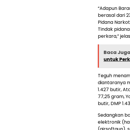
“Adapun Baran
berasal dari 
Pidana Narkoti
Tindak pidan
perkara,” jela
Baca Jug
untuk Per
Teguh menamb
diantaranya me
1.427 butir, A
77,25 gram, Ya
butir, DMP 1.43
Sedangkan bar
elektronik (h
(airsoftgun), 