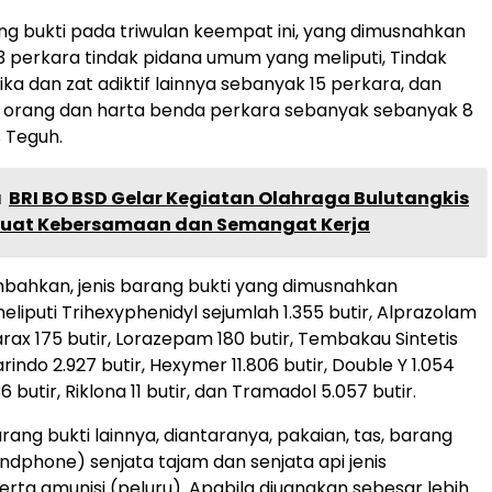
g bukti pada triwulan keempat ini, yang dimusnahkan
23 perkara tindak pidana umum yang meliputi, Tindak
ka dan zat adiktif lainnya sebanyak 15 perkara, dan
a orang dan harta benda perkara sebanyak sebanyak 8
s Teguh.
a
BRI BO BSD Gelar Kegiatan Olahraga Bulutangkis
kuat Kebersamaan dan Semangat Kerja
ahkan, jenis barang bukti yang dimusnahkan
liputi Trihexyphenidyl sejumlah 1.355 butir, Alprazolam
tarax 175 butir, Lorazepam 180 butir, Tembakau Sintetis
rindo 2.927 butir, Hexymer 11.806 butir, Double Y 1.054
6 butir, Riklona 11 butir, dan Tramadol 5.057 butir.
ang bukti lainnya, diantaranya, pakaian, tas, barang
andphone) senjata tajam dan senjata api jenis
serta amunisi (peluru). Apabila diuangkan sebesar lebih