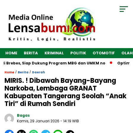
HOME
BERITA
KRIMINAL
POLITIK
OTOMOTIF
OLAH
di Brebes, Siap Dukung Program MBG dan UMKM no
Optimalka
/
/
Home
Berita
Daerah
MIRIS. ! Dibawah Bayang-Bayang
Narkoba, Lembaga GRANAT
Kabupaten Tangerang Seolah “Anak
Tiri” di Rumah Sendiri
Bagas
Kamis, 29 Januari 2026
- 14:19 WIB