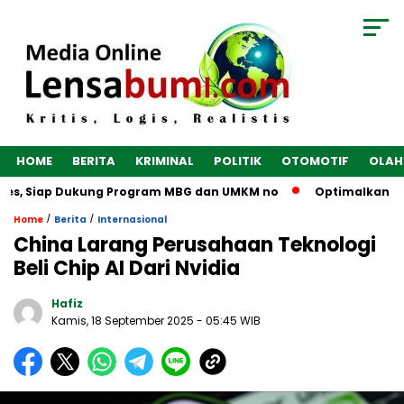
HOME
BERITA
KRIMINAL
POLITIK
OTOMOTIF
OLAH
es, Siap Dukung Program MBG dan UMKM no
Optimalkan Ekono
/
/
Home
Berita
Internasional
China Larang Perusahaan Teknologi
Beli Chip AI Dari Nvidia
Hafiz
Kamis, 18 September 2025
- 05:45 WIB