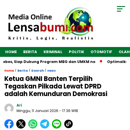
HOME
BERITA
KRIMINAL
POLITIK
OTOMOTIF
OLAH
rebes, Siap Dukung Program MBG dan UMKM no
Optimalkan Ek
/
/
/
Home
Berita
Daerah
news
Ketua GMNI Banten Terpilih
Tegaskan Pilkada Lewat DPRD
adalah Kemunduran Demokrasi
Ari
Minggu, 11 Januari 2026
- 17:36 WIB