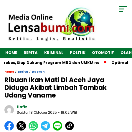
HOME
BERITA
KRIMINAL
POLITIK
OTOMOTIF
OLAH
Brebes, Siap Dukung Program MBG dan UMKM no
Optimalkan E
/
/
Home
Berita
Daerah
Ribuan Ikan Mati Di Aceh Jaya
Diduga Akibat Limbah Tambak
Udang Vaname
Hafiz
Sabtu, 18 Oktober 2025
- 18:02 WIB