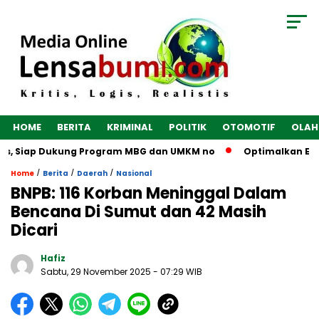
HOME
BERITA
KRIMINAL
POLITIK
OTOMOTIF
OLAH
s, Siap Dukung Program MBG dan UMKM no
Optimalkan Ekonom
/
/
/
Home
Berita
Daerah
Nasional
BNPB: 116 Korban Meninggal Dalam
Bencana Di Sumut dan 42 Masih
Dicari
Hafiz
Sabtu, 29 November 2025
- 07:29 WIB